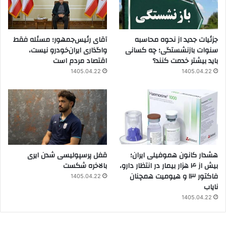
جزئیات جدید از نحوه محاسبه
آقای رئیس‌جمهور؛ مسئله فقط
سنوات بازنشستگی؛ چه کسانی
واگذاری ایران‌خودرو نیست،
باید بیشتر خدمت کنند؟
اقتصاد مردم است
1405.04.22
1405.04.22
هشدار کانون هموفیلی ایران؛
قفل پرسپولیسی شدن ایری
بیش از ۴ هزار بیمار در انتظار دارو،
بالاخره شکست
فاکتور ۱۳ و هیومیت همچنان
1405.04.22
نایاب
1405.04.22