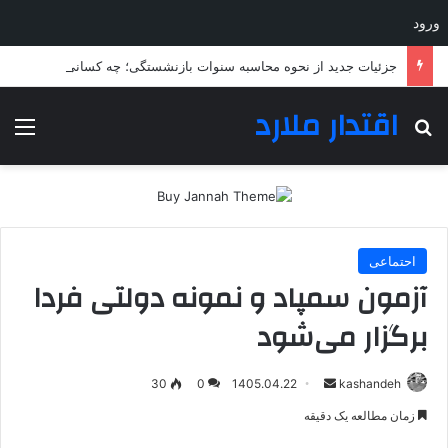
ورود
جزئیات جدید از نحوه محاسبه سنوات بازنشستگی؛ چه کسانی باید بیشتر خدمت کنند؟
اقتدار ملارد
جستجو برای
منو
احتماعی
آزمون سمپاد و نمونه دولتی فردا
برگزار می‌شود
ارسال
30
0
1405.04.22
kashandeh
به
زمان مطالعه یک دقیقه
ایمیل