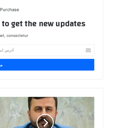
 Purchase
t to get the new updates!
et, consectetur.
آدرس
ایمیل
خود
را
وارد
کنید
هشدار
ایران
به
فرانسه
و