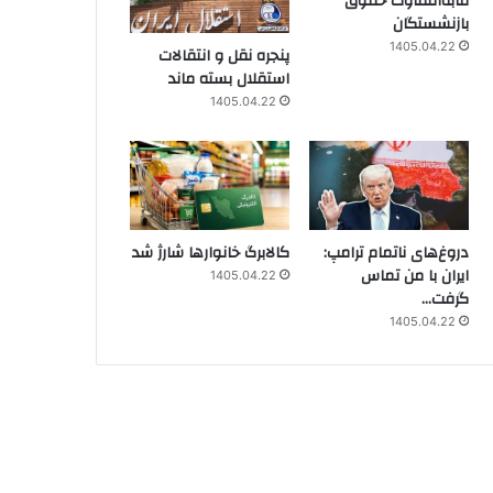
مابه‌التفاوت حقوق
بازنشستگان
1405.04.22
پنجره‌ نقل و انتقالات
استقلال بسته ماند
1405.04.22
دروغ‌های ناتمام ترامپ:
کالابرگ خانوارها شارژ شد
ایران با من تماس
1405.04.22
گرفت…
1405.04.22