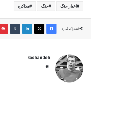
اخبار جنگ
جنگ
مذاکره
فیسبوک
ایکس
لینکداین
تامبلر
اشتراک گذاری
kashandeh
وبسایت