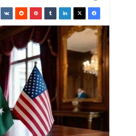
به
فیسبوک
ایکس
لینکداین
تامبلر
پینتریست
Reddit
e
ایمیل