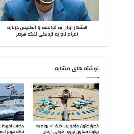
انگلیس
درباره
اعزام
ناو
هشدار ایران به فرانسه و انگلیس درباره
به
اعزام ناو به نزدیکی تنگه هرمز
نزدیکی
تنگه
هرمز
نوشته های مشابه
خطرناک‌ترین مأموریت جنگ ۴۰ روزه به
دخالت آمریکا 
روایت معاون نیروی هوایی ارتش
تنگه هرمز اس