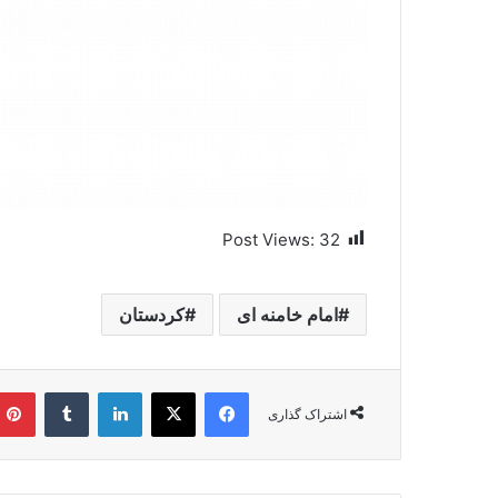
Post Views:
32
امام خامنه ای
کردستان
فیسبوک
ایکس
لینکداین
تامبلر
اشتراک گذاری