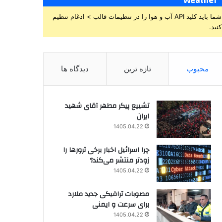
Weather
شما باید کلید API آب و هوا را در تنظیمات قالب > ادغام تنظیم
کنید.
محبوب
تازه ترین
دیدگاه ها
تشییع پیکر مطهر آقای شهید
ایران
1405.04.22
چرا اسرائیل اخبار برخی ترورها را
زودتر منتشر می‌کند؟
1405.04.22
مصوبات ترافیکی جدید ملارد
برای سرعت و ایمنی
1405.04.22