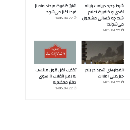
شرط جدید دریافت یارانه
شارژ کالابرگ مرداد ماه از
نقدی و کالابرگ اعلام
فردا آغاز می‌شود
شد؛ چه کسانی مشمول
1405.04.22
می‌شوند؟
1405.04.22
انفجارهای شدید در بندر
تکذیب نقل قول منتسب
جبل‌علی امارات
به رهبر انقلاب از سوی
دفتر معظم‌له
1405.04.22
1405.04.22