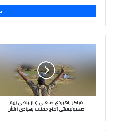
خود
را
وارد
کنید
مراکز
راهبردی
صنعتی
و
ارتباطی
رژیم
صهیونیستی
آماج
حملات
مراکز راهبردی صنعتی و ارتباطی رژیم
پهپادی
صهیونیستی آماج حملات پهپادی ارتش
ارتش