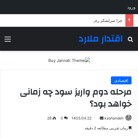
ورود
چرا سرلشکر رضایی برای مدیریت شورای عالی امنیت ملی انتخاب شد؟
اقتدار ملارد
جستجو برای
منو
اقتصادی
مرحله دوم واریز سود چه زمانی
خواهد بود؟
ارسال
28
0
1405.04.22
kashandeh
به
زمان تقریبی مطالعه 2 دقیقه
ایمیل