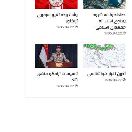
«دادند رفت» شیوه
پشت پرده تغییر سرمربی
پهلوی است؛ نه
تراکتور
جمهوری اسلامی
1405.04.22
1405.04.22
آخرین اخبار هواشناسی
تاسیسات آرامکو منفجر
شد
1405.04.22
1405.04.22