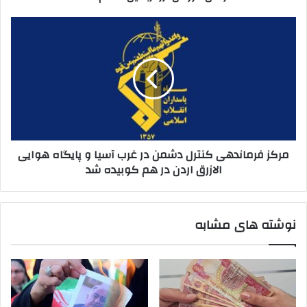
مرکز
فرماندهی
کنترل
دشمن
در
غرب
آسیا
و
پایگاه
مرکز فرماندهی کنترل دشمن در غرب آسیا و پایگاه هوایی
هوایی
الازرق اردن در هم کوبیده شد
الازرق
اردن
در
هم
نوشته های مشابه
کوبیده
شد