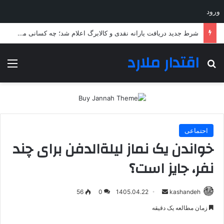
ورود
شارژ کالابرگ مرداد ماه از فردا آغاز می‌شود
اقتدار ملارد
جستجو برای
منو
احتماعی
خواندن یک نماز لیلة‌الدفن برای چند
نفر، جایز است؟
ارسال
56
0
1405.04.22
kashandeh
به
زمان مطالعه یک دقیقه
ایمیل