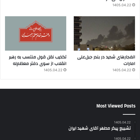
1405.04.22
انفجارهای شدید در بندر جبل‌علی
تکذیب نقل قول منتسب به رهبر
امارات
انقلاب از سوی دفتر معظم‌له
1405.04.22
1405.04.22
Most Viewed Posts
1405.04.22
تشییع پیکر مطهر آقای شهید ایران
1405.04.22