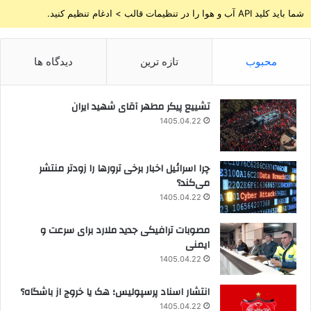
شما باید کلید API آب و هوا را در تنظیمات قالب > ادغام تنظیم کنید.
محبوب
تازه ترین
دیدگاه ها
تشییع پیکر مطهر آقای شهید ایران
1405.04.22
چرا اسرائیل اخبار برخی ترورها را زودتر منتشر
می‌کند؟
1405.04.22
مصوبات ترافیکی جدید ملارد برای سرعت و
ایمنی
1405.04.22
انتشار اسناد پرسپولیس؛ هک یا خروج از باشگاه؟
1405.04.22