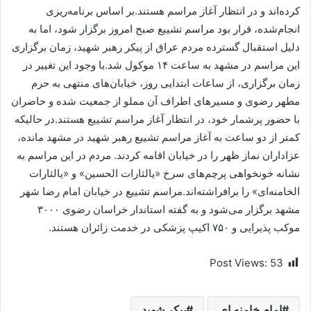
کرده‌اند و در انتظار آغاز مراسم هستند.بر اساس برنامه‌ریزی
انجام‌شده، قرار بود مراسم تشییع صبح امروز برگزار شود، اما به
دلیل استقبال گسترده مردم عراق از پیکر رهبر شهید، زمان برگزاری
این مراسم در مشهد به ساعت ۱۴ موکول شد.با وجود این تغییر در
زمان برگزاری، از ساعات ابتدایی روز، خیابان‌های منتهی به حرم
مطهر رضوی و مسیرهای اطراف آن مملو از جمعیت شده و حاضران
با حضور پرشمار خود، در انتظار آغاز مراسم تشییع هستند.در حالیکه
کمتر از دو ساعت به آغاز مراسم تشییع رهبر شهید در مشهد مانده،
عزاداران نماز ظهر را در خیابان اقامه کردند. مردم در این مراسم به
نشانه خونخواهی پرچم‌های سرخ «یالثارات الحسین» و «یالثارات
الخامنه‌ای» را برافراشته‌اند.مراسم تشییع در خیابان امام رضا شهر
مشهد برگزار می‌شود و به گفته استاندار خراسان رضوی ۳۰۰۰
موکب پذیرایی و ۷۵۰ اکیپ پزشکی در خدمت زائران هستند.
Post Views:
53
امام خامنه ای
پیکر شهید