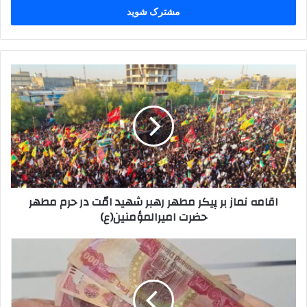
را
وارد
کنید
اقامه
نماز
بر
پیکر
مطهر
رهبر
شهید
امّت
در
اقامه نماز بر پیکر مطهر رهبر شهید امّت در حرم مطهر
حرم
حضرت امیرالمؤمنین(ع)
مطهر
حضرت
امیرالمؤمنین(ع)
زمان
فروش
ارز
اربعین
اعلام