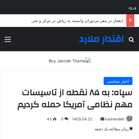
ورود
انفجار در مقر مزدوران وابسته به ریاض در مرکز و شرق یمن
اقتدار ملارد
جستجو برای
منو
اخبار سیاسی
سپاه: به ۸۵ نقطه از تاسیسات
مهم نظامی آمریکا حمله کردیم
ارسال
43
0
1405.04.22
kashandeh
به
زمان مطالعه یک دقیقه
ایمیل