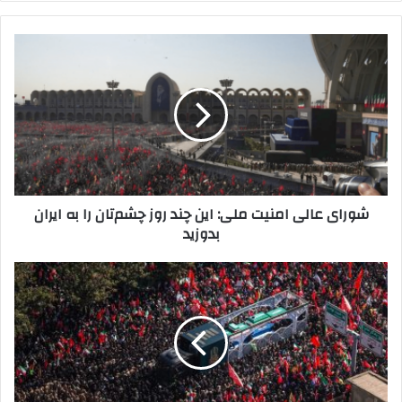
کنید
شورای
عالی
امنیت
ملی:
این
چند
روز
چشم‌تان
را
شورای عالی امنیت ملی: این چند روز چشم‌تان را به ایران
به
بدوزید
ایران
بدوزید
تشییع
پیکر
مطهر
آقای
شهید
ایران