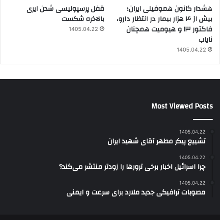
هشدار کانون هموفیلی ایران؛
قفل پرسپولیسی شدن ایری
بیش از ۴ هزار بیمار در انتظار دارو،
بالاخره شکست
فاکتور ۱۳ و هیومیت همچنان
1405.04.22
نایاب
1405.04.22
Most Viewed Posts
1405.04.22
تشییع پیکر مطهر آقای شهید ایران
1405.04.22
چرا اسرائیل اخبار برخی ترورها را زودتر منتشر می‌کند؟
1405.04.22
مصوبات ترافیکی جدید ملارد برای سرعت و ایمنی