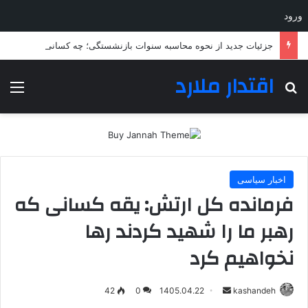
ورود
جزئیات جدید از نحوه محاسبه سنوات بازنشستگی؛ چه کسانی باید بیشتر خدمت کنند؟
اقتدار ملارد
جستجو برای
منو
اخبار سیاسی
فرمانده کل ارتش: یقه کسانی که
رهبر ما را شهید کردند رها
نخواهیم کرد
ارسال
42
0
1405.04.22
kashandeh
به