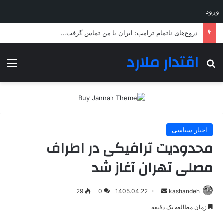
ورود
دروغ‌های ناتمام ترامپ: ایران با من تماس گرفت…
اقتدار ملارد
جستجو برای
منو
اخبار سیاسی
محدودیت ترافیکی در اطراف
مصلی تهران آغاز شد
ارسال
29
0
1405.04.22
kashandeh
به
زمان مطالعه یک دقیقه
ایمیل