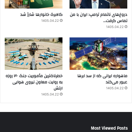
دروغ‌های ناتمام ترامپ: ایران با من
کالابرگ خانوارها شارژ شد
تماس گرفت…
1405.04.22
1405.04.22
ماهواره ایرانی که از سد ابرها
خطرناک‌ترین مأموریت جنگ ۴۰ روزه
عبور می‌کند
به روایت معاون نیروی هوایی
ارتش
1405.04.22
1405.04.22
Most Viewed Posts