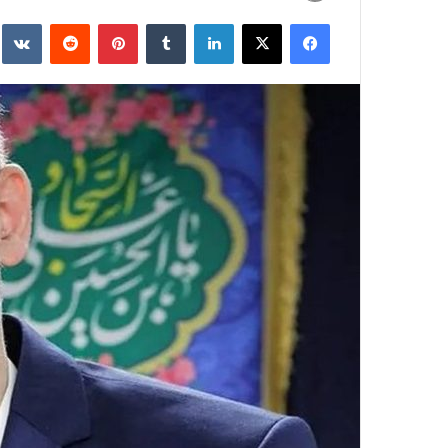
به
فیسبوک
ایکس
لینکداین
تامبلر
پینتریست
Reddit
e
ایمیل