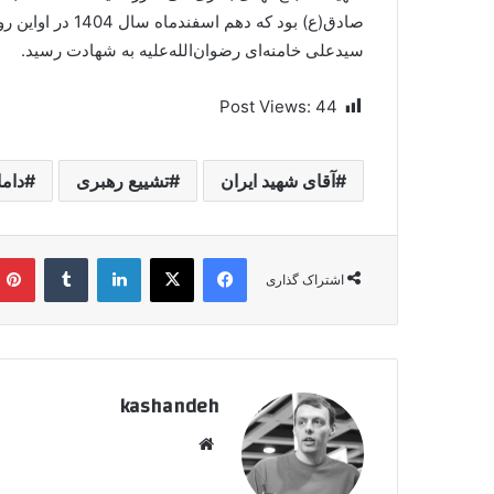
صادق(ع) بود که د
سیدعلی خامنه‌ای رضوان‌الله‌علیه به شهادت رسید.
Post Views:
44
آقای شهید ایران
تشییع رهبری
داما
فیسبوک
ایکس
لینکداین
تامبلر
اشتراک گذاری
kashandeh
وبسایت