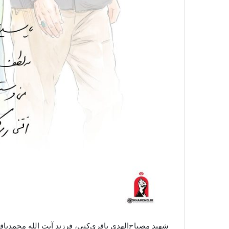
شهید مصباح‌الهدی باقری‌کنی، فرزند آیت الله محمدباقر 