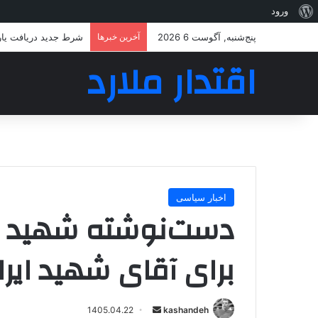
درباره
ورود
وردپرس
پنج‌شنبه, آگوست 6 2026
آخرین خبرها
شرط جدید دریافت یار
اقتدار ملارد
اخبار سیاسی
دست‌نوشته‌ شهید م
برای آقای شهید ایرا
ارسال
1405.04.22
kashandeh