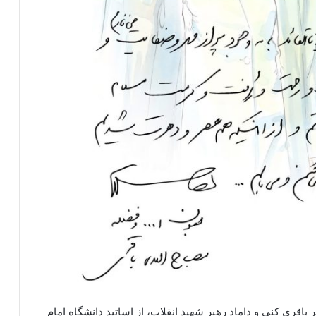
باقری کنی و داماد رهبر شهید انقلاب، از اساتید دانشگاه امام