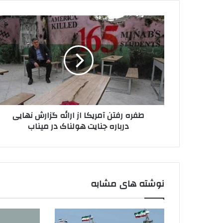
طفره
رفتن
آمریکا
از
ارائه
گزارش
نهایی
درباره
جنایت
طفره رفتن آمریکا از ارائه گزارش نهایی
هولناک
درباره جنایت هولناک در میناب
در
میناب
نوشته های مشابه