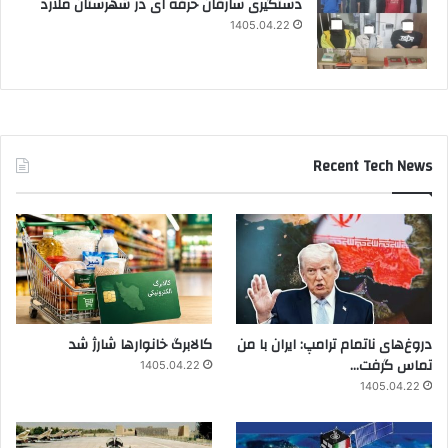
دستگیری سارقان حرفه ای در شهرستان ملارد
1405.04.22
Recent Tech News
دروغ‌های ناتمام ترامپ: ایران با من
کالابرگ خانوارها شارژ شد
تماس گرفت…
1405.04.22
1405.04.22