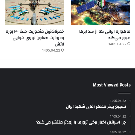
ماهواره ایرانی که از سد ابرها
خطرناک‌ترین مأموریت جنگ ۴۰ روزه
عبور می‌کند
به روایت معاون نیروی هوایی
ارتش
1405.04.22
1405.04.22
Most Viewed Posts
1405.04.22
تشییع پیکر مطهر آقای شهید ایران
1405.04.22
چرا اسرائیل اخبار برخی ترورها را زودتر منتشر می‌کند؟
1405.04.22