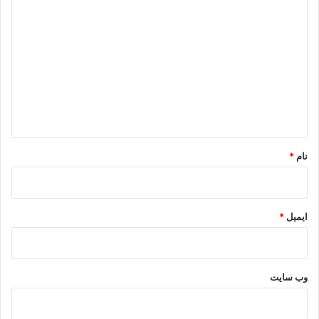
د
ی
د
گ
ا
ه
*
نام
*
ایمیل
*
وب‌ سایت