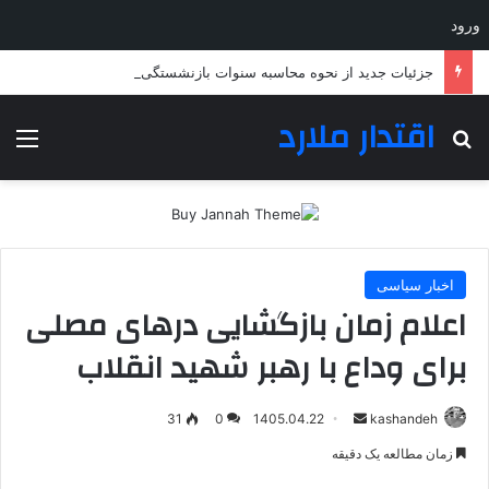
ورود
جزئیات جدید از نحوه محاسبه سنوات بازنشستگی؛ چه کسانی باید بیشتر خدمت کنند؟
اقتدار ملارد
جستجو برای
منو
اخبار سیاسی
اعلام زمان بازگشایی درهای مصلی
برای وداع با رهبر شهید انقلاب
ارسال
31
0
1405.04.22
kashandeh
به
زمان مطالعه یک دقیقه
ایمیل