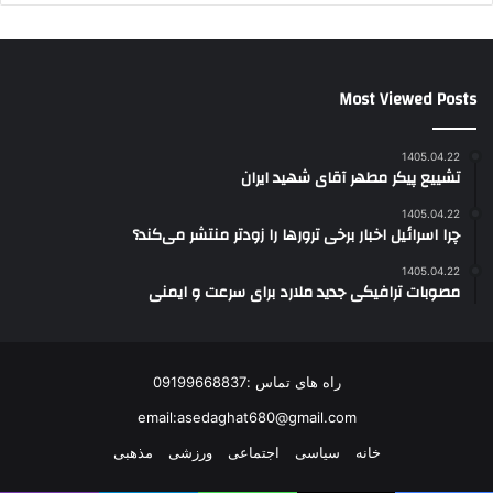
Most Viewed Posts
1405.04.22
تشییع پیکر مطهر آقای شهید ایران
1405.04.22
چرا اسرائیل اخبار برخی ترورها را زودتر منتشر می‌کند؟
1405.04.22
مصوبات ترافیکی جدید ملارد برای سرعت و ایمنی
راه های تماس :09199668837
email:asedaghat680@gmail.com
خانه
سیاسی
اجتماعی
ورزشی
مذهبی