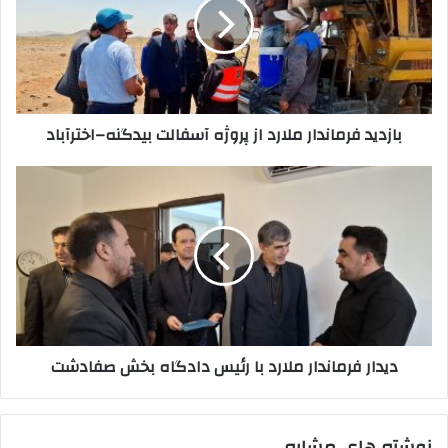
از
پروژه
آسفالت
بیدگنه–
اخترآباد
بازدید فرماندار ملارد از پروژه آسفالت بیدگنه–اخترآباد
دیدار
فرماندار
ملارد
با
رئیس
دادگاه
بخش
صفادشت
دیدار فرماندار ملارد با رئیس دادگاه بخش صفادشت
نوشته های مشابه