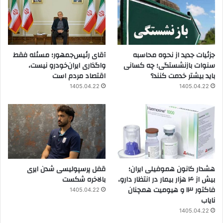
جزئیات جدید از نحوه محاسبه
آقای رئیس‌جمهور؛ مسئله فقط
سنوات بازنشستگی؛ چه کسانی
واگذاری ایران‌خودرو نیست،
باید بیشتر خدمت کنند؟
اقتصاد مردم است
1405.04.22
1405.04.22
هشدار کانون هموفیلی ایران؛
قفل پرسپولیسی شدن ایری
بیش از ۴ هزار بیمار در انتظار دارو،
بالاخره شکست
فاکتور ۱۳ و هیومیت همچنان
1405.04.22
نایاب
1405.04.22