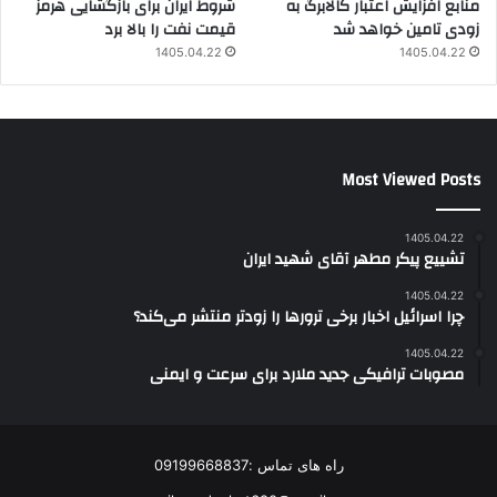
منابع افزایش اعتبار کالابرگ به
شروط ایران برای بازگشایی هرمز
زودی تامین خواهد شد
قیمت نفت را بالا برد
1405.04.22
1405.04.22
Most Viewed Posts
1405.04.22
تشییع پیکر مطهر آقای شهید ایران
1405.04.22
چرا اسرائیل اخبار برخی ترورها را زودتر منتشر می‌کند؟
1405.04.22
مصوبات ترافیکی جدید ملارد برای سرعت و ایمنی
راه های تماس :09199668837