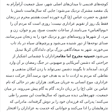
کوچه‌های قدیمی تا میدان‌های اصلی شهر، سیل جمعیت آرام‌آرام به
یک مقصد مشترک نزدیک می‌شود؛ جایی که سال‌هاست نامش با
عشق به حضرت عباس (ع) گره خورده است.هشتم محرم در زنجان
فقط یک روز از تقویم عزاداری نیست؛ روزی است که مردم آن را
«یوم‌العباس» می‌نامند.از ساعات نخست صبح، پیر و جوان، زن و
مرد، از شهرها و روستاهای دور و نزدیک خود را به زنجان می‌رسانند.
صدای نوحه‌ها از دور شنیده می‌شود و پرچم‌های سیاه در باد تاب
می‌خورند. شهر به میعادگاهی بزرگ برای دلدادگان کربلا تبدیل
می‌شود.
حسینیه مجروح اما مقام
عزاداران با چشمانی اشکبار از
جراحتی که دشمن آمریکایی و صهیونی در جنگ رمضان بر آن وارد
کردند، آمده‌اند تا بگویند دشمن نمی‌تواند با زدن امکان مذهبی و
نقاطی که مردم به ارادت دا ند به هدف خود برسد.آغاز حرکت دسته
عزاداری، موج انسانی به جریان می‌افتد. هزاران نفر در حالی که نام
عباس بن علی (ع) را بر زبان دارند، گام به گام پیش می‌روند. در میان
جمعیت، چهره‌هایی دیده می‌شود که سال‌هاست این مسیر را طی
می‌کنند؛ پدرانی که فرزندان خود را بر دوش گرفته‌اند، مادرانی که
نذرهایشان را ادا می‌کنند و جوانانی که خدمت به عزاداران را افتخار