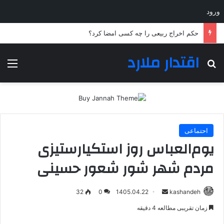
ورود
حکم اخراج ربیعی را چه کسی امضا کرد؟
اقتدار ملارد
جستجو برای
منو
احتماعی
یوم‌العباس روز استکیارستیزی
مردم شهر شور شعور حسینی
ارسال
32
0
1405.04.22
kashandeh
به
زمان تقریبی مطالعه 4 دقیقه
ایمیل