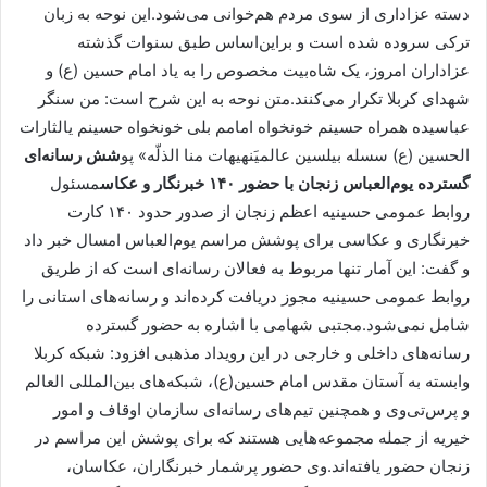
دسته عزاداری از سوی مردم هم‌خوانی می‌شود.این نوحه به زبان
ترکی سروده شده است و براین‌اساس طبق سنوات گذشته
عزاداران امروز، یک شاه‌بیت مخصوص را به یاد امام حسین (ع) و
شهدای کربلا تکرار می‌کنند.متن نوحه به این شرح است: من سنگر
عباسیده همراه حسینم خونخواه امامم بلی خونخواه حسینم یالثارات
الحسین (ع) سسله بیلسین عالمیَنهیهات منا الذلّه» پو
شش رسانه‌ای
گسترده یوم‌العباس زنجان با حضور ۱۴۰ خبرنگار و عکاس
مسئول
روابط عمومی حسینیه اعظم زنجان از صدور حدود ۱۴۰ کارت
خبرنگاری و عکاسی برای پوشش مراسم یوم‌العباس امسال خبر داد
و گفت: این آمار تنها مربوط به فعالان رسانه‌ای است که از طریق
روابط عمومی حسینیه مجوز دریافت کرده‌اند و رسانه‌های استانی را
شامل نمی‌شود.مجتبی شهامی با اشاره به حضور گسترده
رسانه‌های داخلی و خارجی در این رویداد مذهبی افزود: شبکه کربلا
وابسته به آستان مقدس امام حسین(ع)، شبکه‌های بین‌المللی العالم
و پرس‌تی‌وی و همچنین تیم‌های رسانه‌ای سازمان اوقاف و امور
خیریه از جمله مجموعه‌هایی هستند که برای پوشش این مراسم در
زنجان حضور یافته‌اند.وی حضور پرشمار خبرنگاران، عکاسان،