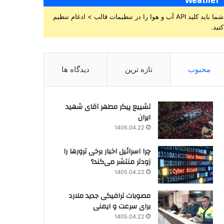
Weather
شما باید کلید API آب و هوا را در تنظیمات قالب > ادغام تنظیم
کنید.
محبوب
تازه ترین
دیدگاه ها
تشییع پیکر مطهر آقای شهید
ایران
1405.04.22
چرا اسرائیل اخبار برخی ترورها را
زودتر منتشر می‌کند؟
1405.04.22
مصوبات ترافیکی جدید ملارد
برای سرعت و ایمنی
1405.04.22