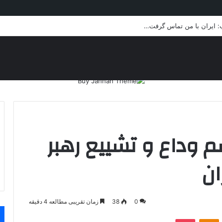
پ: ایران با من تماس گرفت…
م وداع و تشییع رهبر
ان
0
38
زمان تقریبی مطالعه 4 دقیقه
VKontakt
پاکت
Odnoklassniki