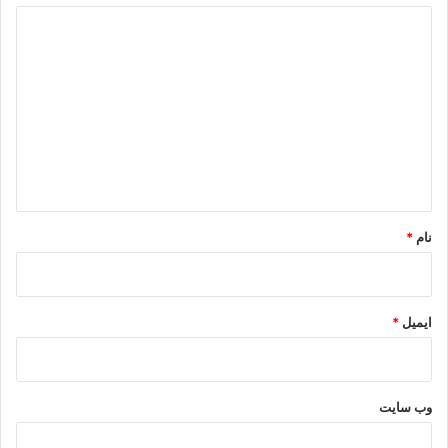
د
ی
د
گ
ا
ه
*
نام
*
ایمیل
*
وب‌ سایت