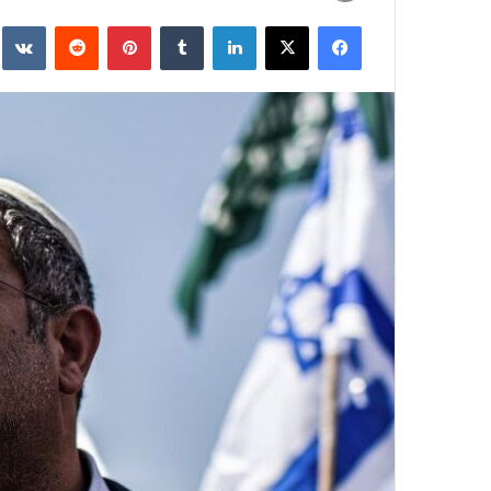
به
فیسبوک
ایکس
لینکداین
تامبلر
پینتریست
Reddit
e
ایمیل