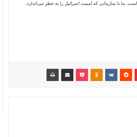
ت. ما با سازمانی که امنیت اسرائیل را به خطر می‌اندازد،
پینتریست
Reddit
VKontakte
پاکت
Odnoklassniki
اشتراک گذاری با ایمیل
چاپ