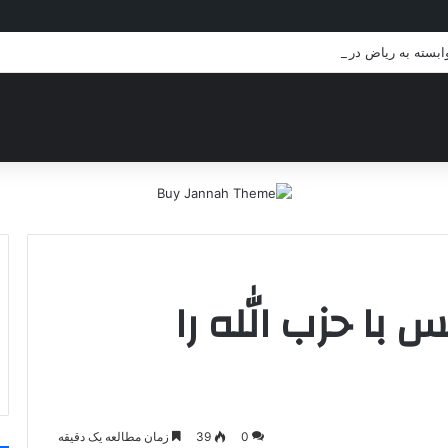
وابسته به ریاض در مرکز و شرق یمن
 با حزب الله را
0
39
زمان مطالعه یک دقیقه