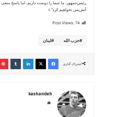
رئیس‌جمهور، ما شما را دوست داریم، اما پاسخ منفی اس
آتش‌بس نخواهیم کرد”.»
Post Views:
74
حزب الله
لبنان
فیسبوک
ایکس
لینکداین
تامبلر
اشتراک گذاری
kashandeh
وبسایت