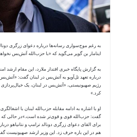
به رغم موج‌سواری رسانه‌ها درباره دعوای زرگری دونالد
ایتامار بن گویر می‌گوید که «با حزب‌الله آتش‌بس نخواه
به گزارش پایگاه خبری اقتدار ملارد، این مقام ارشد امنی
درباره تعهد تل‌آویو به آتش‌بس در لبنان گفت: «آتش‌بس
رژیم صهیونیستی، «آتش‌بس در لبنان، یک خیال‌پردازی 
کرد.»
او با اشاره به ادامه مقابله حزب‌الله لبنان با اشغالگ
گفت: حزب‌الله قوی‌ و قوی‌تر شده است.»در حالی که تلا
برای القای دعوای زرگری دونالد ترامپ و نتانیاهو دربار
هم در این باره حرف زد. این وزیر ارشد صهیونیست گفت: