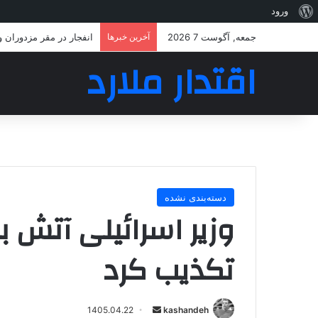
درباره
ورود
وردپرس
جمعه, آگوست 7 2026
آخرین خبرها
انفجار در مقر مزدوران 
اقتدار ملارد
دسته‌بندی نشده
وزیر اسرائیلی آتش بس
تکذیب کرد
ارسال
1405.04.22
kashandeh