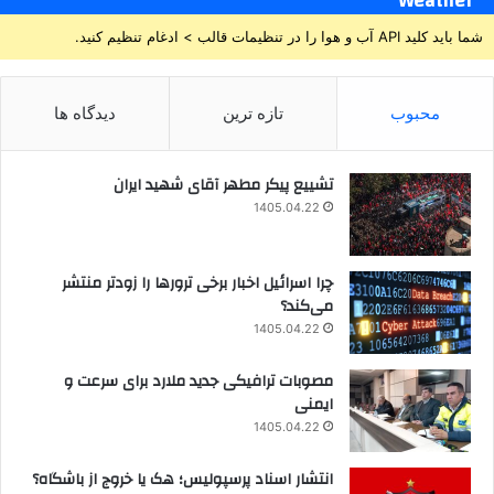
Weather
شما باید کلید API آب و هوا را در تنظیمات قالب > ادغام تنظیم کنید.
محبوب
تازه ترین
دیدگاه ها
تشییع پیکر مطهر آقای شهید ایران
1405.04.22
چرا اسرائیل اخبار برخی ترورها را زودتر منتشر
می‌کند؟
1405.04.22
مصوبات ترافیکی جدید ملارد برای سرعت و
ایمنی
1405.04.22
انتشار اسناد پرسپولیس؛ هک یا خروج از باشگاه؟