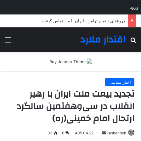
ورود
دروغ‌های ناتمام ترامپ: ایران با من تماس گرفت…
اقتدار ملارد
جستجو برای
منو
اخبار سیاسی
تجدید بیعت ملت ایران با رهبر
انقلاب در سی‌وهفتمین سالگرد
ارتحال امام خمینی(ره)
ارسال
33
0
1405.04.22
kashandeh
به