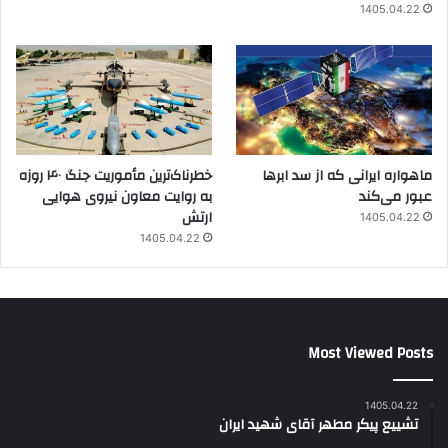
1405.04.22
ماهواره ایرانی که از سد ابرها
خطرناک‌ترین مأموریت جنگ ۴۰ روزه
عبور می‌کند
به روایت معاون نیروی هوایی
ارتش
1405.04.22
1405.04.22
Most Viewed Posts
1405.04.22
تشییع پیکر مطهر آقای شهید ایران