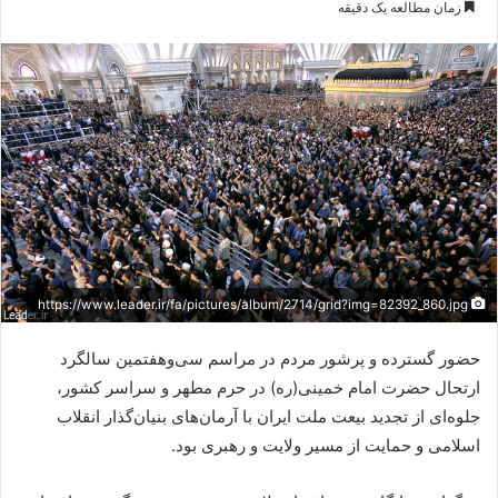
زمان مطالعه یک دقیقه
ایمیل
https://www.leader.ir/fa/pictures/album/2714/grid?img=82392_860.jpg
حضور گسترده و پرشور مردم در مراسم سی‌وهفتمین سالگرد
ارتحال حضرت امام خمینی(ره) در حرم مطهر و سراسر کشور،
جلوه‌ای از تجدید بیعت ملت ایران با آرمان‌های بنیان‌گذار انقلاب
اسلامی و حمایت از مسیر ولایت و رهبری بود.