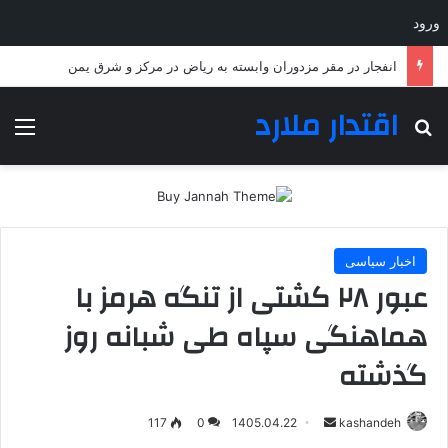
ورود
انفجار در مقر مزدوران وابسته به ریاض در مرکز و شرق یمن
اقتدار ملارد
جستجو برای
منو
اخبار سیاسی
عبور ۲۸ کشتی از تنگه هرمز با
هماهنگی سپاه طی شبانه روز
گذشته
ارسال
117
0
1405.04.22
kashandeh
به