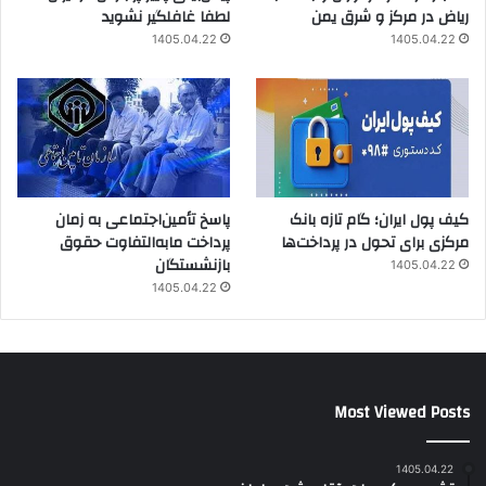
ریاض در مرکز و شرق یمن
لطفا غافلگیر نشوید
1405.04.22
1405.04.22
کیف پول ایران؛ گام تازه بانک
پاسخ تأمین‌اجتماعی به زمان
مرکزی برای تحول در پرداخت‌ها
پرداخت مابه‌التفاوت حقوق
بازنشستگان
1405.04.22
1405.04.22
Most Viewed Posts
1405.04.22