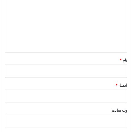
ی
د
گ
ا
ه
*
نام
*
ایمیل
*
وب‌ سایت