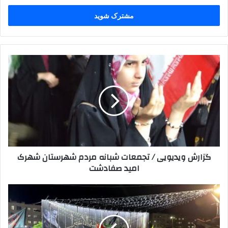
خود
را
وارد
کنید
گزارش
ویدیویی
/
تجمعات
شبانه
مردم
شهرستان
شهرک
امید
گزارش ویدیویی / تجمعات شبانه مردم شهرستان شهرک
صفادشت
امید صفادشت
فیلم
/
جشن
و