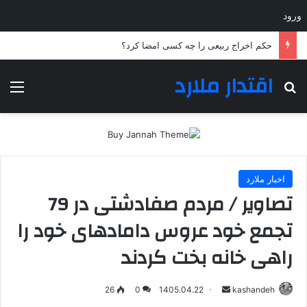
ورود
چرا سرلشکر رضایی برای مدیریت شورای عالی امنیت ملی انتخاب شد؟
اقتدار ملارد
جستجو برای
منو
اخبار ملارد
تصاویر / مردم صفادشتی در 79
تجمع خود عروس دامادهای خود را
راهی خانه بخت کردند
ارسال
26
0
1405.04.22
kashandeh
به