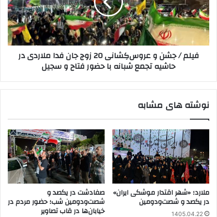
عروس‌کِشانی
20
زوج
جان
فدا
فیلم / جشن و عروس‌کِشانی 20 زوج جان فدا ملاردی در
ملاردی
حاشیه تجمع شبانه با حضور فتاح و سجیل
در
حاشیه
تجمع
شبانه
نوشته های مشابه
با
حضور
فتاح
و
سجیل
ملارد؛ «شهر اقتدار موشکی ایران»
صفادشت در یکصد و
در یکصد و شصت‌ودومین
شصت‌ودومین شب؛ حضور مردم در
خیابان‌ها در قاب تصاویر
1405.04.22