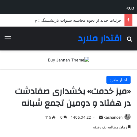
ورود
جزئیات جدید از نحوه محاسبه سنوات بازنشستگی؛ چه کسانی باید بیشتر خدمت کنند؟
اقتدار ملارد
جستجو برای
منو
اخبار ملارد
«میز خدمت» بخشداری صفادشت
در هفتاد و دومین تجمع شبانه
ارسال
115
0
1405.04.22
kashandeh
به
زمان مطالعه یک دقیقه
ایمیل