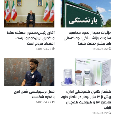
جزئیات جدید از نحوه محاسبه
آقای رئیس‌جمهور؛ مسئله فقط
سنوات بازنشستگی؛ چه کسانی
واگذاری ایران‌خودرو نیست،
باید بیشتر خدمت کنند؟
اقتصاد مردم است
1405.04.22
1405.04.22
هشدار کانون هموفیلی ایران؛
قفل پرسپولیسی شدن ایری
بیش از ۴ هزار بیمار در انتظار دارو،
بالاخره شکست
فاکتور ۱۳ و هیومیت همچنان
1405.04.22
نایاب
1405.04.22