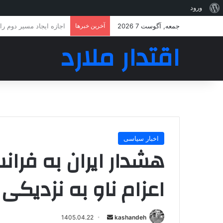
درباره
ورود
وردپرس
جمعه, آگوست 7 2026
آخرین خبرها
انفجار در مقر مزدوران 
اقتدار ملارد
اخبار سیاسی
هشدار ایران به فران
اعزام ناو به نزدیکی
ارسال
1405.04.22
kashandeh