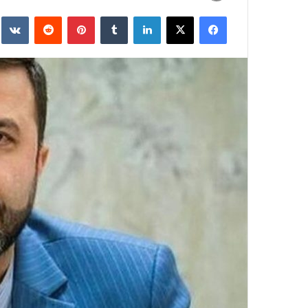
به
فیسبوک
ایکس
لینکداین
تامبلر
پینتریست
Reddit
e
ایمیل