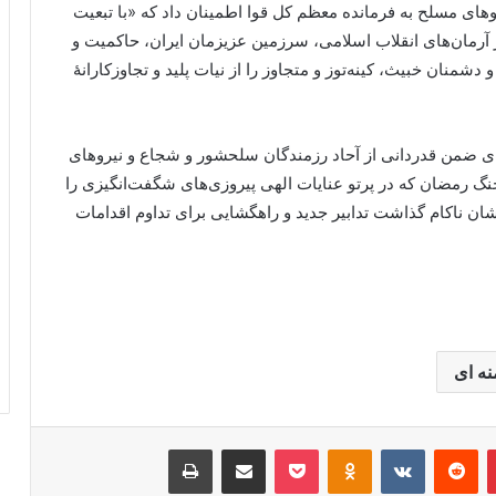
های مسلح به فرمانده معظم کل قوا اطمینان داد که «با تبعیت
ز آرمان‌های انقلاب اسلامی، سرزمین عزیزمان ایران، حاکمیت و
شمنان خبیث، کینه‌توز و متجاوز را از نیات پلید و تجاوزکارانهٔ
ای ضمن قدردانی از آحاد رزمندگان سلحشور و شجاع و نیروهای
نگ رمضان که در پرتو عنایات الهی پیروزی‌های شگفت‌انگیزی را
شان ناکام گذاشت تدابیر جدید و راهگشایی برای تداوم اقدامات
نه ای
پینتریست
Reddit
VKontakte
پاکت
Odnoklassniki
اشتراک گذاری با ایمیل
چاپ