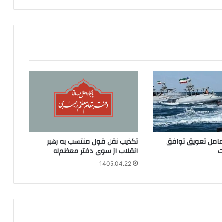
عامل تعویق توافق
تکذیب نقل قول منتسب به رهبر
ت
انقلاب از سوی دفتر معظم‌له
1405.04.22