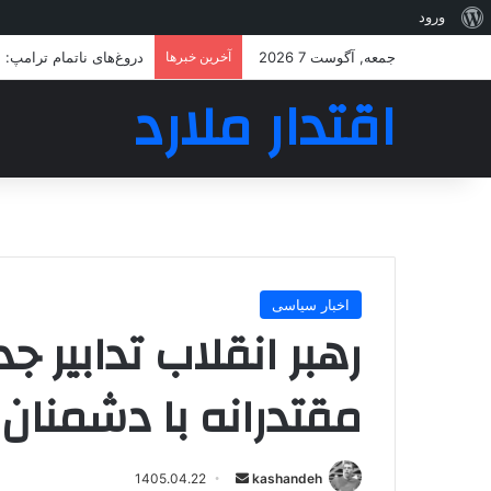
درباره
ورود
وردپرس
جمعه, آگوست 7 2026
آخرین خبرها
دروغ‌های ناتمام ترامپ:
اقتدار ملارد
اخبار سیاسی
رهبر انقلاب تدابیر ج
مقتدرانه با دشمنان ر
ارسال
1405.04.22
kashandeh