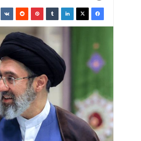
به
فیسبوک
ایکس
لینکداین
تامبلر
پینتریست
Reddit
e
ایمیل