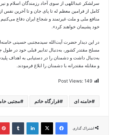
‌سرلشکر عبداللهی از سوی آحاد رزمندگان اسلام و نیرو
کامل از فرامین معظم له تا پای جان و تا آخرین نفس ا
منافع ملی و ملت غیرتمند و شجاع ایران دفاع می‌کنیم و د
خود پشیمان خواهند کرد».
در این دیدار حضرت آیت‌الله سیدمجتبی حسینی خامنه‌
مسلح مقتدر کشور، به‌دنبال تدابیر قبلی خود در طول ج
به‌دنبال داشت و دشمنان را در دستیابی به اهداف پلید
و مقابله مقتدرانه با دشمنان را ابلاغ فرمودند.
Post Views:
149
خامنه ای
قرارگاه خاتم
مجتبی خام
فیسبوک
ایکس
لینکداین
تامبلر
اشتراک گذاری