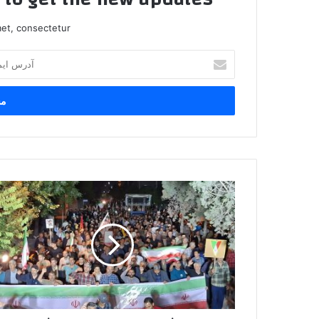
et, consectetur.
آدرس
ایمیل
خود
را
وارد
کنید
تجمع
شبانه
مردم
انقلابی
ماهدشت
به
ایستگاه
67
رسید