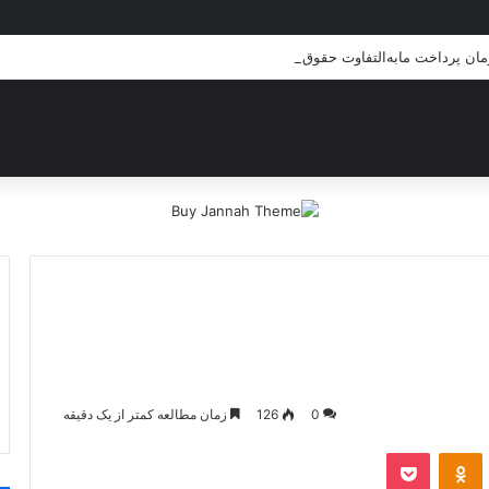
زمان پرداخت مابه‌التفاوت حقوق بازنشستگان
0
126
زمان مطالعه کمتر از یک دقیقه
VKontakt
پاکت
Odnoklassniki