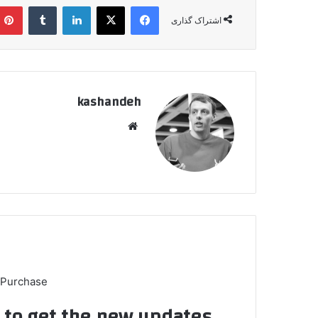
فیسبوک
ایکس
لینکداین
تامبلر
اشتراک گذاری
kashandeh
وبسایت
 Purchase
t to get the new updates!