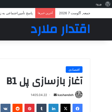
درباره
ورود
وردپرس
جمعه, آگوست 7 2026
آخرین خبرها
پاسخ تأمین‌اجتماعی به 
اقتدار ملارد
اقتصادی
آغاز بازسازی پل B1
ارسال
1405.04.22
kashandeh
به
فیسبوک
ایکس
لینکداین
تامبلر
پینتریست
Reddit
e
ایمیل