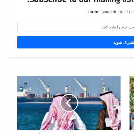
Lorem ipsum dolor sit am
تحقیق
در
آمریکا
درباره
معاملات
مشکوک
نفتی
در
بحبوحه