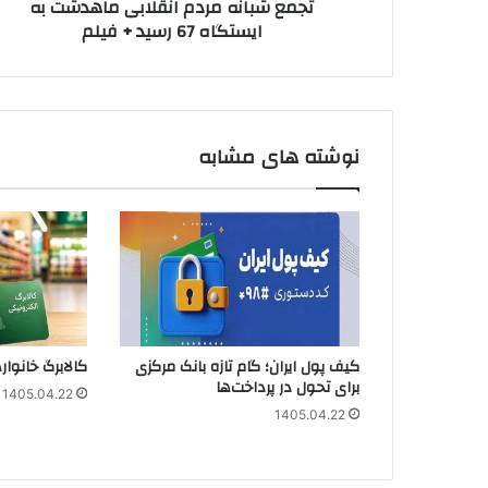
تجمع شبانه مردم انقلابی ماهدشت به
+
ایستگاه 67 رسید + فیلم
فیلم
نوشته های مشابه
کیف پول ایران؛ گام تازه بانک مرکزی
کالابرگ خانوار
برای تحول در پرداخت‌ها
1405.04.22
1405.04.22