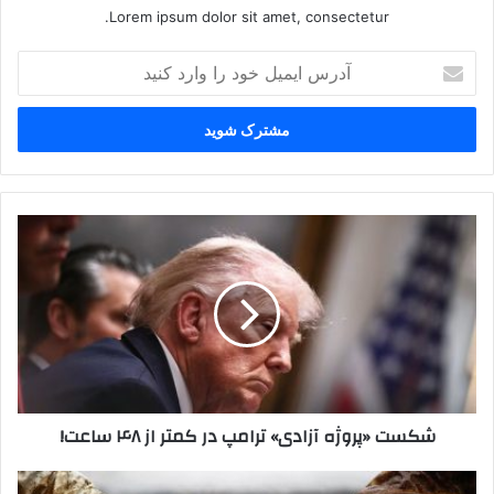
Lorem ipsum dolor sit amet, consectetur.
آدرس
ایمیل
خود
را
وارد
کنید
شکست
«پروژه
آزادی»
ترامپ
در
کمتر
از
۴۸
ساعت!
شکست «پروژه آزادی» ترامپ در کمتر از ۴۸ ساعت!
نفت