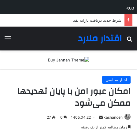
ورود
شرط جدید دریافت یارانه نقدی و کالابرگ اعلام شد؛ چه کسانی مشمول می‌شوند؟
اقتدار ملارد
جستجو برای
منو
اخبار سیاسی
امکان عبور امن با پایان تهدیدها
ممکن می‌شود
ارسال
27
0
1405.04.22
kashandeh
به
زمان مطالعه کمتر از یک دقیقه
ایمیل