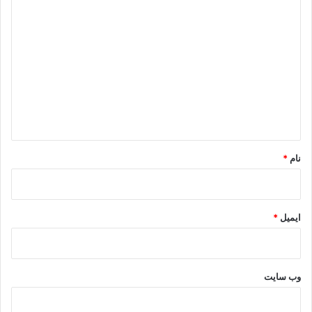
د
ی
د
گ
ا
ه
*
نام
*
ایمیل
*
وب‌ سایت