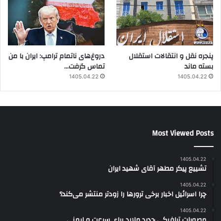
پنجره‌ نقل و انتقالات استقلال
دروغ‌های ناتمام ترامپ: ایران با من
بسته ماند
تماس گرفت…
1405.04.22
1405.04.22
Most Viewed Posts
1405.04.22
تشییع پیکر مطهر آقای شهید ایران
1405.04.22
چرا اسرائیل اخبار برخی ترورها را زودتر منتشر می‌کند؟
1405.04.22
مصوبات ترافیکی جدید ملارد برای سرعت و ایمنی