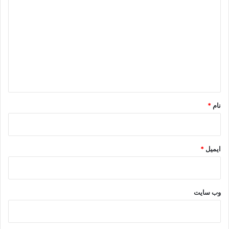
ی
د
گ
ا
ه
*
نام
*
ایمیل
*
وب‌ سایت