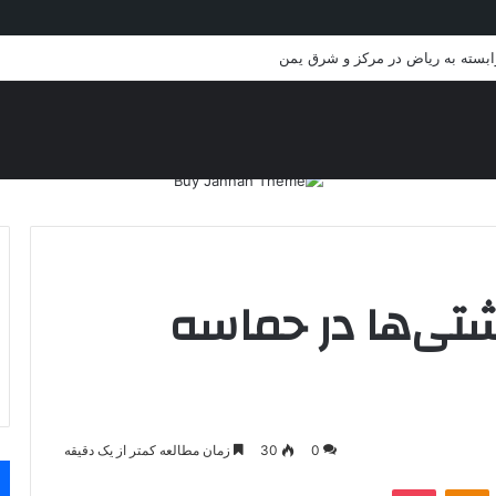
ر ایران؛ لطفا غافلگیر نشوید
شتی‌ها در حماسه
0
30
زمان مطالعه کمتر از یک دقیقه
VKontakt
پاکت
Odnoklassniki