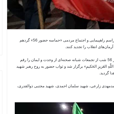
مردم صفادشت شامگاه شنبه ۵ اردیبهشت ۱۴۰۵ در مراسم راهپیمایی و اجتماع مردمی «حماسه حضور 56» گردهم
 آرمان‌های انقلاب را تجدید کنند.
به گزارش پایگاه خبری اقتدار ملارد، مردم صفادشت در 56 شب از تجمعات شبانه صحنه‌ای از وحدت و ایمان را رقم
دِ اللَّهِ العَزيزِ الحَكيمِ» برگزار شد و ثواب حضور به روح رهبر شهید
ا گردید.
دمهدی زارعی، شهید سلمان احمدی، شهید مجتبی ذوالقدری،