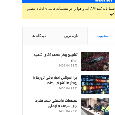
Weather
شما باید کلید API آب و هوا را در تنظیمات قالب > ادغام تنظیم
کنید.
محبوب
تازه ترین
دیدگاه ها
تشییع پیکر مطهر آقای شهید
ایران
1405.04.22
چرا اسرائیل اخبار برخی ترورها را
زودتر منتشر می‌کند؟
1405.04.22
مصوبات ترافیکی جدید ملارد
برای سرعت و ایمنی
1405.04.22