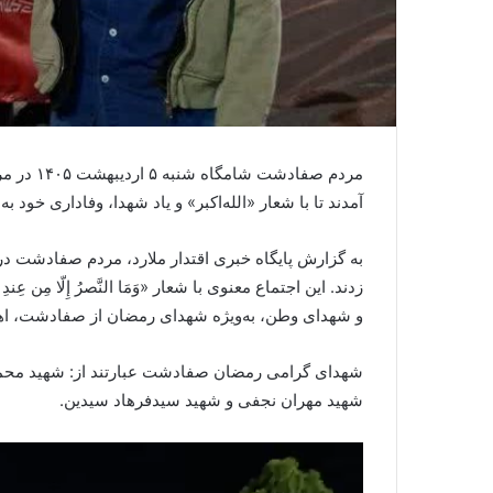
آمدند تا با شعار «الله‌اکبر» و یاد شهدا، وفاداری خود به
زدند. این اجتماع معنوی با شعار «وَمَا النَّصرُ إِلّا مِن عِن
و شهدای وطن، به‌ویژه شهدای رمضان از صفادشت، اهد
شهدای گرامی رمضان صفادشت عبارتند از: شهید محم
شهید مهران نجفی و شهید سیدفرهاد سیدین.