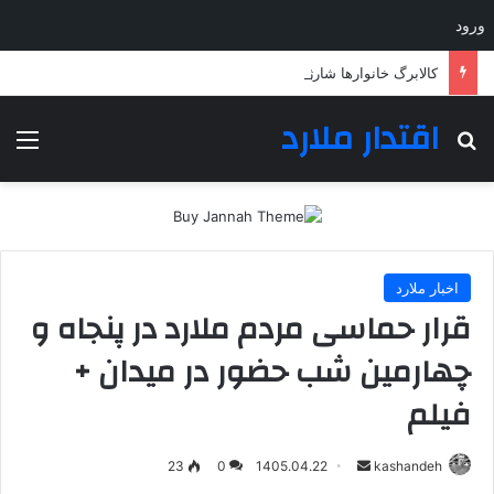
ورود
کالابرگ خانوارها شارژ شد
اقتدار ملارد
جستجو برای
منو
اخبار ملارد
قرار حماسی مردم ملارد در پنجاه و
چهارمین شب حضور در میدان +
فیلم
ارسال
23
0
1405.04.22
kashandeh
به