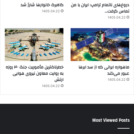
دروغ‌های ناتمام ترامپ: ایران با من
کالابرگ خانوارها شارژ شد
تماس گرفت…
1405.04.22
1405.04.22
ماهواره ایرانی که از سد ابرها
خطرناک‌ترین مأموریت جنگ ۴۰ روزه
عبور می‌کند
به روایت معاون نیروی هوایی
ارتش
1405.04.22
1405.04.22
Most Viewed Posts