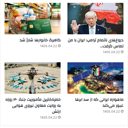
دروغ‌های ناتمام ترامپ: ایران با من
کالابرگ خانوارها شارژ شد
تماس گرفت…
1405.04.22
1405.04.22
ماهواره ایرانی که از سد ابرها
خطرناک‌ترین مأموریت جنگ ۴۰ روزه
عبور می‌کند
به روایت معاون نیروی هوایی
ارتش
1405.04.22
1405.04.22