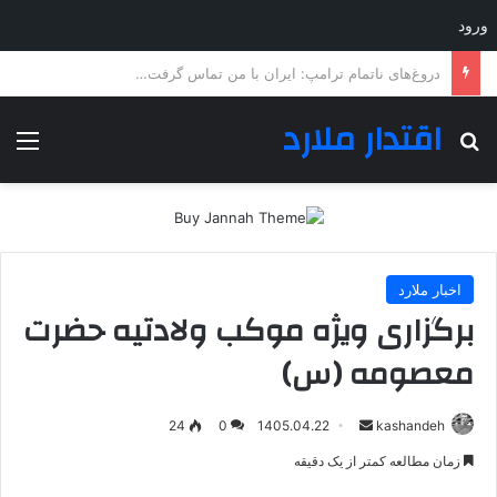
ورود
کالابرگ خانوارها شارژ شد
اقتدار ملارد
جستجو برای
منو
اخبار ملارد
برگزاری ویژه موکب ولادتیه حضرت
معصومه (س)
ارسال
24
0
1405.04.22
kashandeh
به
زمان مطالعه کمتر از یک دقیقه
ایمیل