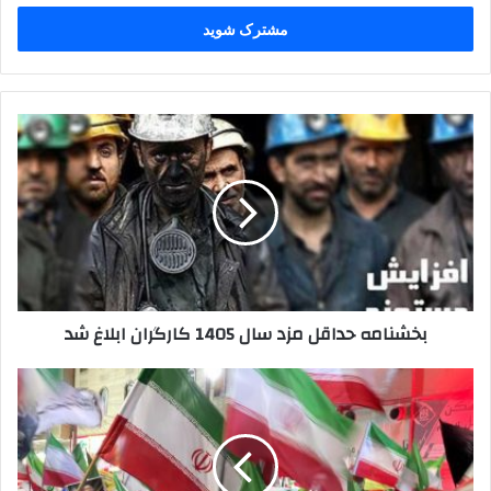
خود
را
وارد
کنید
بخشنامه
حداقل
مزد
سال
1405
کارگران
ابلاغ
شد
بخشنامه حداقل مزد سال 1405 کارگران ابلاغ شد
تجمعات
مردم
ملارد
این
شب‌ها