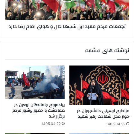
حال
و
هوای
امام
تجمعات مردم ملارد این شب‌ها حال و هوای امام رضا دارد
رضا
دارد
نوشته های مشابه
پیاده‌روی جاماندگان اربعین در
صفادشت با حضور پرشور مردم
عزاداری اربعینی دانشجویان در
برگزار شد
جوار محل شهادت رهبر شهید
1405.04.22
1405.04.22