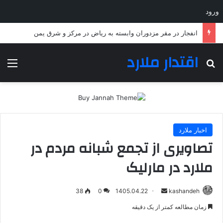
ورود
پیش‌بینی پاییز پر بارش در ایران؛ لطفا غافلگیر نشوید
اقتدار ملارد
جستجو برای
منو
اخبار ملارد
تصاویری از تجمع شبانه مردم در
ملارد در مارلیک
ارسال
38
0
1405.04.22
kashandeh
به
زمان مطالعه کمتر از یک دقیقه
ایمیل