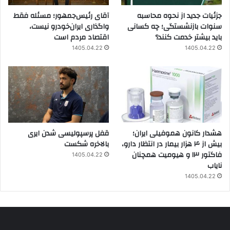
جزئیات جدید از نحوه محاسبه
آقای رئیس‌جمهور؛ مسئله فقط
سنوات بازنشستگی؛ چه کسانی
واگذاری ایران‌خودرو نیست،
باید بیشتر خدمت کنند؟
اقتصاد مردم است
1405.04.22
1405.04.22
هشدار کانون هموفیلی ایران؛
قفل پرسپولیسی شدن ایری
بیش از ۴ هزار بیمار در انتظار دارو،
بالاخره شکست
فاکتور ۱۳ و هیومیت همچنان
1405.04.22
نایاب
1405.04.22