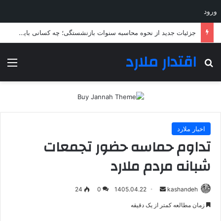
ورود
جزئیات جدید از نحوه محاسبه سنوات بازنشستگی؛ چه کسانی باید بیشتر خدمت کنند؟
اقتدار ملارد
جستجو برای
منو
اخبار ملارد
تداوم حماسه حضور تجمعات
شبانه مردم ملارد
ارسال
24
0
1405.04.22
kashandeh
به
زمان مطالعه کمتر از یک دقیقه
ایمیل