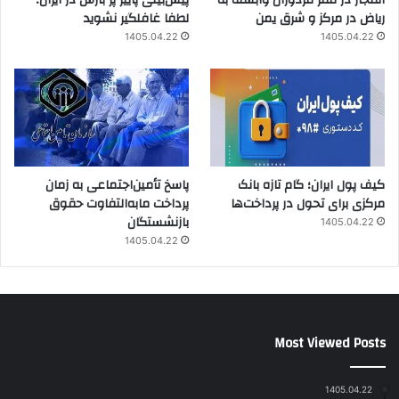
انفجار در مقر مزدوران وابسته به
پیش‌بینی پاییز پر بارش در ایران؛
ریاض در مرکز و شرق یمن
لطفا غافلگیر نشوید
1405.04.22
1405.04.22
کیف پول ایران؛ گام تازه بانک
پاسخ تأمین‌اجتماعی به زمان
مرکزی برای تحول در پرداخت‌ها
پرداخت مابه‌التفاوت حقوق
بازنشستگان
1405.04.22
1405.04.22
Most Viewed Posts
1405.04.22