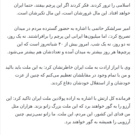
اسلامی را ترور کردند. فکر کردند اگر این پرچم بیفتد، حتما ایران
خواهد افتاد. این مال غرورشان است، این مال تکبرشان است.
امیر سرلشکر حاتمی با اشاره به حضور گسترده مردم در میدان
تصریح کرد:، اما میلیون‌ها ایرانی این پرچم را برافراشتند. نه یک روز،
نه دو روز، نه یک شب. امروز بیش از ۴۰ شبانه‌روز است که این
پرچم‌ها هر روز بیشتر به میدان آمده و تعدادشان هم بیشتر می‌شود.
وی با ابراز ارادت به ملت ایران خاطرنشان کرد: به این ملت باید بالید
و من با تمام وجود در مقابلشان تعظیم می‌کنم که چنین از عزت
خودشان و از استقلال خودشان دفاع کردند.
فرمانده کل ارتش با اشاره به اراده پولادین ملت ایران تاکید کرد: این
آرزو را به گور خواهند برد که این ملت بزرگ زانو بزند. هزاران مثل
من فدای این کشور، این مردم، این ملت. ما زانو نمی‌زنیم. چنین
آرزویی را همیشه به گور خواهند برد.