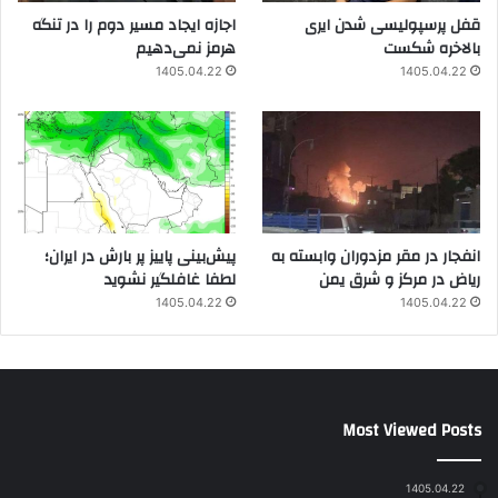
قفل پرسپولیسی شدن ایری
اجازه ایجاد مسیر دوم را در تنگه
بالاخره شکست
هرمز نمی‌دهیم
1405.04.22
1405.04.22
انفجار در مقر مزدوران وابسته به
پیش‌بینی پاییز پر بارش در ایران؛
ریاض در مرکز و شرق یمن
لطفا غافلگیر نشوید
1405.04.22
1405.04.22
Most Viewed Posts
1405.04.22