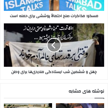
حمله
است
مسکو: مذاکرات صلح احتمالاً پوششی برای حمله است
چهل
و
ششمین
شب
ایستادگی
ملاردی‌ها
برای
وطن
چهل و ششمین شب ایستادگی ملاردی‌ها برای وطن
نوشته های مشابه