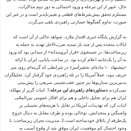
حال، عبور از این مرحله و ورود احتمالی به دور دوم مذاکرات،
مستلزم تحقق پیش‌شرط‌های قطعی و تغییرناپذیر است و در غیر این
صورت، تداوم گفتگوها خسارتی راهبردی تلقی می‌گردد.
به گزارش پایگاه خبری اقتدار ملارد، شواهد حاکی از آن است که
ایالات متحده پس از چند بار تمدید ضرب‌الاجل تهدید به حمله به
زیرساخت‌ها، در جستجوی «فرار آبرومندانه» از میدانی بود که ورود
به آن را یک‌جانبه اعلام کرده بود. در ساعت پایانی، ایران با ارائه
«پیشنهاد ۱۰ ماده‌ای تحقیرآمیز» در شرایطی که گزینه‌ای روی میز
حریف نبود، عملاً آمریکا را در تله راهبردی خود گرفتار کرد. تحلیلگران
بدبین‌ترین سناریوها نیز چنین عقب‌نشینی سریعی را پیش‌بینی
نمی‌کردند.
دستاوردهای راهبردی این مرحله:
1. اثبات گریز از مهلکه:
ایران هم برای تحلیل داخلی و هم برای افکار عمومی بین‌المللی
اثبات کرد که تهدیدات آمریکا در تقابل با هزینه‌های تحمیلی بر
واشنگتن و متحدانش، توخالی بوده و طرف مقابل به دنبال خروج
یک‌طرفه از باتلاق خودساخته است.2. مدیریت بحران زیرساخت: با
وجود احتمال کم موفقیت، ایران موفق شد از وقوع آسیب به