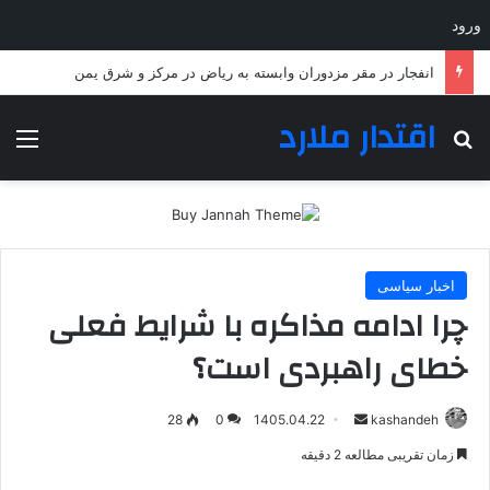
ورود
انفجار در مقر مزدوران وابسته به ریاض در مرکز و شرق یمن
اقتدار ملارد
جستجو برای
منو
اخبار سیاسی
چرا ادامه مذاکره با شرایط فعلی
خطای راهبردی است؟
ارسال
28
0
1405.04.22
kashandeh
به
زمان تقریبی مطالعه 2 دقیقه
ایمیل