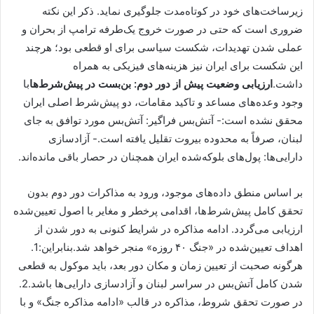
زیرساخت‌های خود در کوتاه‌مدت جلوگیری نماید. ذکر این نکته
ضروری است که حتی در صورت خروج یک‌طرفه ترامپ از بحران و
عملی شدن تهدیدات، شکست سیاسی برای او قطعی بود؛ هرچند
این شکست برای ایران نیز هزینه‌های فیزیکی به همراه
داشت.
ارزیابی وضعیت پیش از دور دوم: بن‌بست در پیش‌شرط‌ها
با
وجود وعده‌های مساعد و تاکید مقامات، دو پیش‌شرط اصلی ایران
محقق نشده است:- آتش‌بس فراگیر: آتش‌بس مورد توافق به جای
لبنان، صرفاً به محدوده بیروت تقلیل یافته است.- آزادسازی
دارایی‌ها: پول‌های بلوکه‌شده ایران همچنان در حصار باقی مانده‌اند.
بر اساس منطق داده‌های موجود، ورود به مذاکرات دور دوم بدون
تحقق کامل پیش‌شرط‌ها، اقدامی پرخطر و مغایر با اصول تعیین‌شده
ارزیابی می‌گردد. ادامه مذاکره در شرایط کنونی به دور شدن از
اهداف تعیین‌شده در «جنگ ۴۰ روزه» منجر خواهد شد.بنابراین:1.
هرگونه صحبت از تعیین زمان و مکان دور بعد، باید موکول به قطعی
شدن کامل آتش‌بس در سراسر لبنان و آزادسازی دارایی‌ها باشد.2.
در صورت تحقق شروط، مذاکره در قالب «ادامه مذاکره جنگ» و با