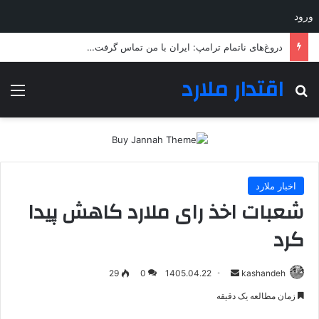
ورود
کالابرگ خانوارها شارژ شد
اقتدار ملارد
جستجو برای
منو
اخبار ملارد
شعبات اخذ رای ملارد کاهش پیدا
کرد
ارسال
29
0
1405.04.22
kashandeh
به
زمان مطالعه یک دقیقه
ایمیل