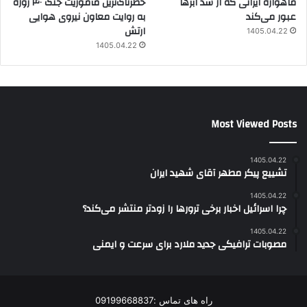
ماهواره ایرانی که از سد ابرها
خطرناک‌ترین مأموریت جنگ ۴۰ روزه
عبور می‌کند
به روایت معاون نیروی هوایی
ارتش
1405.04.22
1405.04.22
Most Viewed Posts
1405.04.22
تشییع پیکر مطهر آقای شهید ایران
1405.04.22
چرا اسرائیل اخبار برخی ترورها را زودتر منتشر می‌کند؟
1405.04.22
مصوبات ترافیکی جدید ملارد برای سرعت و ایمنی
راه های تماس :09199668837