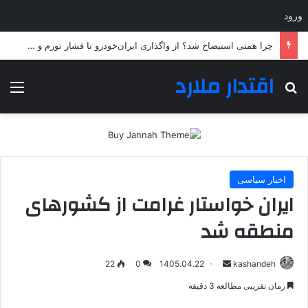
ورود
چرا همتی استیضاح شد؟ از واگذاری ایران‌خودرو تا فشار تورم و سقوط قدرت خرید مردم
اقتدار ملارد
جستجو برای
منو
اخبار سیاسی
ایران خواستار غرامت از کشورهای
منطقه شد
ارسال
22
0
1405.04.22
kashandeh
به
زمان تقریبی مطالعه 3 دقیقه
ایمیل