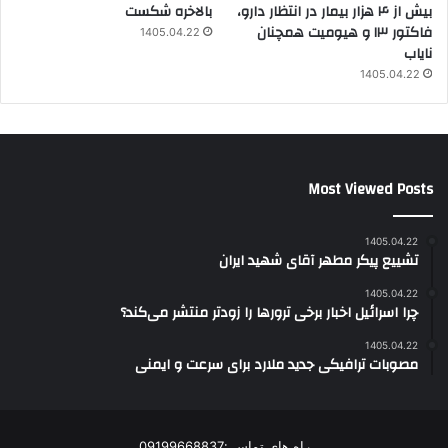
بیش از ۴ هزار بیمار در انتظار دارو،
بالاخره شکست
فاکتور ۱۳ و هیومیت همچنان
1405.04.22
نایاب
1405.04.22
Most Viewed Posts
1405.04.22
تشییع پیکر مطهر آقای شهید ایران
1405.04.22
چرا اسرائیل اخبار برخی ترورها را زودتر منتشر می‌کند؟
1405.04.22
مصوبات ترافیکی جدید ملارد برای سرعت و ایمنی
راه های تماس :09199668837