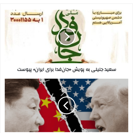
سعید
جلیلی
به
پویش
«جان‌فدا
برای
ایران»
پیوست
سعید جلیلی به پویش «جان‌فدا برای ایران» پیوست
پایان
پترودلار
با
طلای
چینی