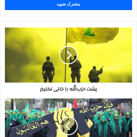
را
وارد
کنید
پشت
حزب‌الله
را
خالی
نکنیم
پشت حزب‌الله را خالی نکنیم
پاسخ
موشکی
حزب‌الله
به
چهارشنبه
خونین