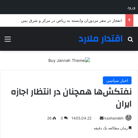
ورود
انفجار در مقر مزدوران وابسته به ریاض در مرکز و شرق یمن
اقتدار ملارد
جستجو برای
منو
اخبار سیاسی
نفتکش‌ها همچنان در انتظار اجازه
ایران
ارسال
26
0
1405.04.22
kashandeh
به
زمان مطالعه یک دقیقه
ایمیل