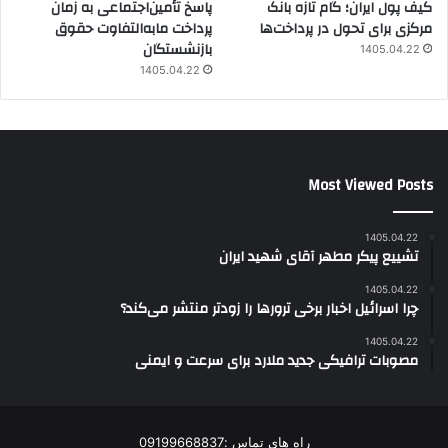
کیف پول ایران؛ گام تازه بانک
پاسخ تأمین‌اجتماعی به زمان
مرکزی برای تحول در پرداخت‌ها
پرداخت مابه‌التفاوت حقوق
بازنشستگان
1405.04.22
1405.04.22
Most Viewed Posts
1405.04.22
تشییع پیکر مطهر آقای شهید ایران
1405.04.22
چرا اسرائیل اخبار برخی ترورها را زودتر منتشر می‌کند؟
1405.04.22
مصوبات ترافیکی جدید ملارد برای سرعت و ایمنی
راه های تماس :09199668837