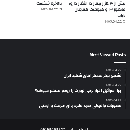
بیش از ۴ هزار بیمار در انتظار دارو،
بالاخره شکست
فاکتور ۱۳ و هیومیت همچنان
1405.04.22
نایاب
1405.04.22
Most Viewed Posts
1405.04.22
تشییع پیکر مطهر آقای شهید ایران
1405.04.22
چرا اسرائیل اخبار برخی ترورها را زودتر منتشر می‌کند؟
1405.04.22
مصوبات ترافیکی جدید ملارد برای سرعت و ایمنی
راه های تماس :09199668837