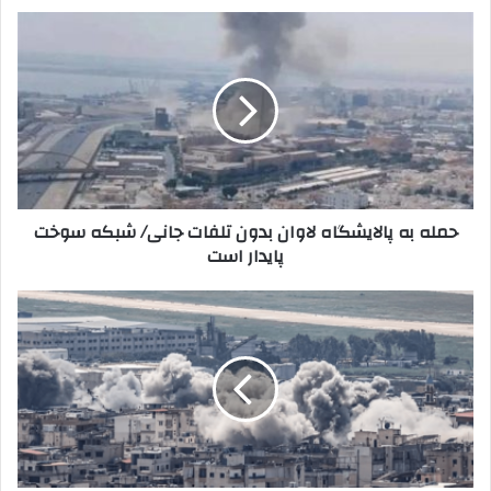
حمله
به
پالایشگاه
لاوان
بدون
تلفات
جانی/
شبکه
سوخت
حمله به پالایشگاه لاوان بدون تلفات جانی/ شبکه سوخت
پایدار
پایدار است
است
جنایت
جدید
اسرائیل
در
لبنان
با
اسم
رمز
«تاریکی