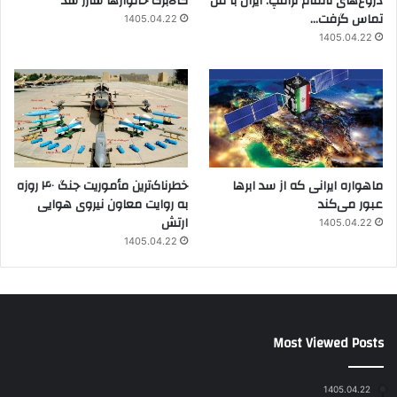
دروغ‌های ناتمام ترامپ: ایران با من
کالابرگ خانوارها شارژ شد
تماس گرفت…
1405.04.22
1405.04.22
ماهواره ایرانی که از سد ابرها
خطرناک‌ترین مأموریت جنگ ۴۰ روزه
عبور می‌کند
به روایت معاون نیروی هوایی
ارتش
1405.04.22
1405.04.22
Most Viewed Posts
1405.04.22