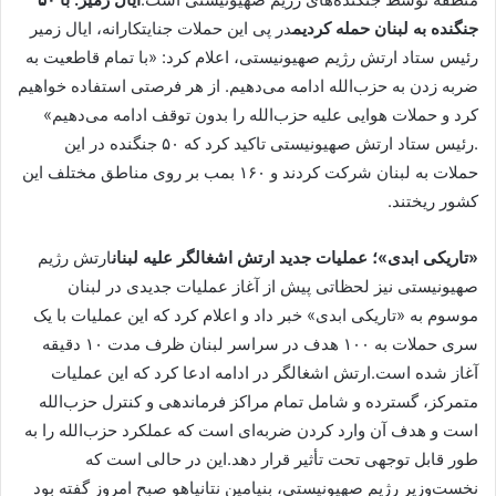
جنگنده به لبنان حمله کردیم
در پی این حملات جنایتکارانه، ایال زمیر
رئیس ستاد ارتش رژیم صهیونیستی، اعلام کرد: «با تمام قاطعیت به
ضربه زدن به حزب‌الله ادامه می‌دهیم. از هر فرصتی استفاده خواهیم
کرد و حملات هوایی علیه حزب‌الله را بدون توقف ادامه می‌دهیم»
.رئیس ستاد ارتش صهیونیستی تاکید کرد که ۵۰ جنگنده در این
حملات به لبنان شرکت کردند و ۱۶۰ بمب بر روی مناطق مختلف این
کشور ریختند.
«تاریکی ابدی»؛ عملیات جدید ارتش اشغالگر علیه لبنان
ارتش رژیم
صهیونیستی نیز لحظاتی پیش از آغاز عملیات جدیدی در لبنان
موسوم به «تاریکی ابدی» خبر داد و اعلام کرد که این عملیات با یک
سری حملات به ۱۰۰ هدف در سراسر لبنان ظرف مدت ۱۰ دقیقه
آغاز شده است.ارتش اشغالگر در ادامه ادعا کرد که این عملیات
متمرکز، گسترده و شامل تمام مراکز فرماندهی و کنترل حزب‌الله
است و هدف آن وارد کردن ضربه‌ای است که عملکرد حزب‌الله را به
طور قابل توجهی تحت تأثیر قرار دهد.این در حالی است که
نخست‌وزیر رژیم صهیونیستی، بنیامین نتانیاهو صبح امروز گفته بود