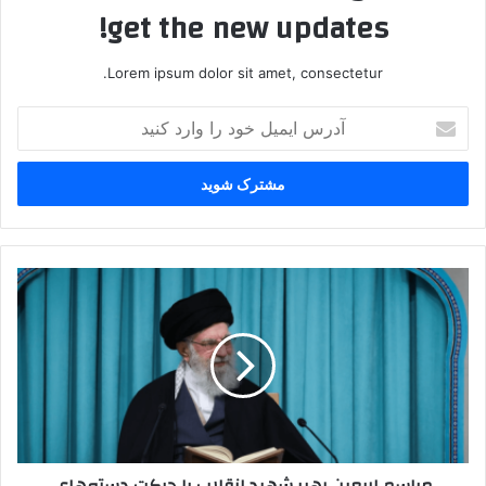
get the new updates!
Lorem ipsum dolor sit amet, consectetur.
آدرس
ایمیل
خود
را
وارد
کنید
مراسم
اربعین
رهبر
شهید
انقلاب
با
حرکت
دسته‌های
عزاداری