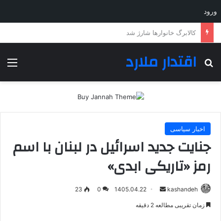
ورود
ماهواره ایرانی که از سد ابرها عبور می‌کند
اقتدار ملارد
جستجو برای
منو
اخبار سیاسی
جنایت جدید اسرائیل در لبنان با اسم
رمز «تاریکی ابدی»
ارسال
23
0
1405.04.22
kashandeh
به
زمان تقریبی مطالعه 2 دقیقه
ایمیل