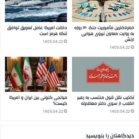
خطرناک‌ترین مأموریت جنگ ۴۰ روزه
دخالت آمریکا عامل تعویق توافق
به روایت معاون نیروی هوایی
تنگه هرمز است
ارتش
1405.04.22
1405.04.22
تکذیب نقل قول منتسب به رهبر
میانجی کنونی بین ایران و آمریکا
انقلاب از سوی دفتر معظم‌له
کیست؟
1405.04.22
1405.04.22
دیدگاهتان را بنویسید