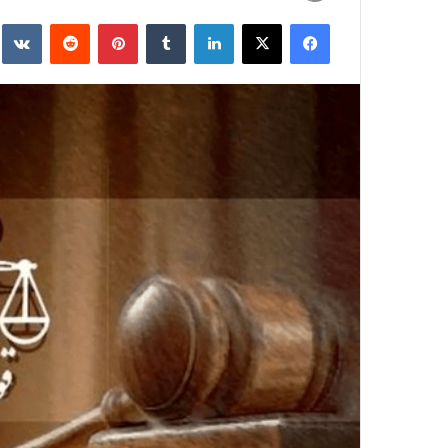
به
فیسبوک
ایکس
لینکداین
تامبلر
پینتریست
Reddit
e
ایمیل