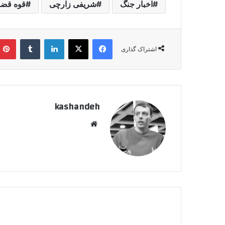
اخبار جنگ
شریفی زارچی
قوه قضا
فیسبوک
ایکس
لینکداین
تامبلر
اشتراک گذاری
kashandeh
وبسایت