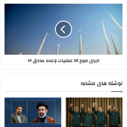
اجرای
موج
۷۸
عملیات
وعده
صادق
۴
اجرای موج ۷۸ عملیات وعده صادق ۴
نوشته های مشابه