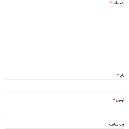
شده‌اند
*
د
ی
د
گ
ا
ه
*
نام
*
ایمیل
*
وب‌ سایت