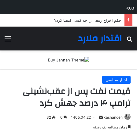
ورود
حکم اخراج ربیعی را چه کسی امضا کرد؟
اقتدار ملارد
جستجو برای
منو
اخبار سیاسی
قیمت نفت پس از عقب‌نشینی
ترامپ ۴ درصد جهش کرد
ارسال
32
0
1405.04.22
kashandeh
به
زمان مطالعه یک دقیقه
ایمیل