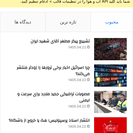
شما باید کلید API آب و هوا را در تنظیمات قالب > ادغام تنظیم کنید.
محبوب
تازه ترین
دیدگاه ها
تشییع پیکر مطهر آقای شهید ایران
1405.04.22
چرا اسرائیل اخبار برخی ترورها را زودتر منتشر
می‌کند؟
1405.04.22
مصوبات ترافیکی جدید ملارد برای سرعت و
ایمنی
1405.04.22
انتشار اسناد پرسپولیس؛ هک یا خروج از باشگاه؟
1405.04.22