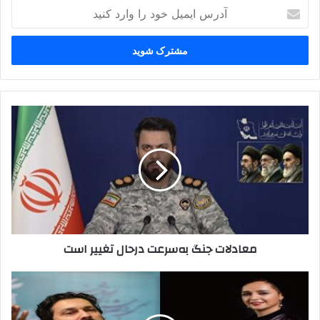
آدرس
ایمیل
خود
را
وارد
کنید
معادلات
جنگ
به‌سرعت
درحال
تغییر
است
معادلات جنگ به‌سرعت درحال تغییر است
بار
دیگر
دستِ