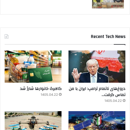
Recent Tech News
دروغ‌های ناتمام ترامپ: ایران با من
کالابرگ خانوارها شارژ شد
تماس گرفت…
1405.04.22
1405.04.22