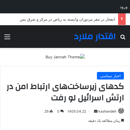
ورود
پیش‌بینی پاییز پر بارش در ایران؛ لطفا غافلگیر نشوید
اقتدار ملارد
جستجو برای
منو
اخبار سیاسی
کدهای زیرساخت‌های ارتباط امن در
ارتش اسرائیل لو رفت
ارسال
29
0
1405.04.22
kashandeh
به
زمان مطالعه یک دقیقه
ایمیل