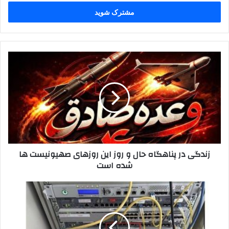
خود
را
وارد
کنید
زندگی
در
پناهگاه‌
حال
و
روز
این
روزهای
صهیونیست
زندگی در پناهگاه‌ حال و روز این روزهای صهیونیست ها
ها
شده است
شده
است
اسامی
شرکت‌های
موجد
زیرساخت