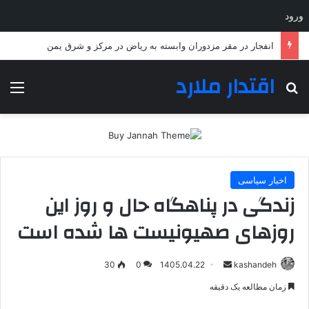
ورود
انفجار در مقر مزدوران وابسته به ریاض در مرکز و شرق یمن
اقتدار ملارد
جستجو برای
منو
اخبار سیاسی
زندگی در پناهگاه‌ حال و روز این
روزهای صهیونیست ها شده است
ارسال
30
0
1405.04.22
kashandeh
به
زمان مطالعه یک دقیقه
ایمیل