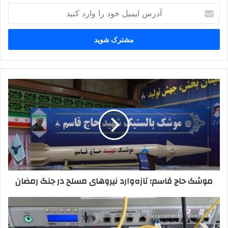
آدرس
ایمیل
خود
را
وارد
کنید
موشک
حاج
قاسم؛
تازه‌وارد
نیروهای
مسلح
در
جنگ
رمضان
موشک حاج قاسم؛ تازه‌وارد نیروهای مسلح در جنگ رمضان
کدهای
زیرساخت‌های
ارتباط