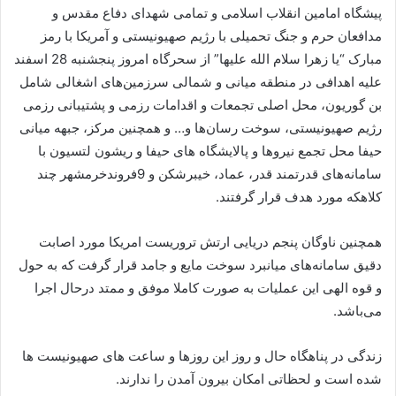
پیشگاه امامین انقلاب اسلامی و تمامی شهدای دفاع مقدس و
مدافعان حرم و جنگ تحمیلی با رژیم صهیونیستی و آمریکا با رمز
مبارک “یا زهرا سلام الله علیها” از سحرگاه امروز پنجشنبه 28 اسفند
علیه اهدافی در منطقه میانی و شمالی سرزمین‌های اشغالی شامل
بن گوریون، محل اصلی تجمعات و اقدامات رزمی و پشتیبانی رزمی
رژیم صهیونیستی، سوخت رسان‌ها و… و همچنین مرکز، جبهه میانی
حیفا محل تجمع نیروها و پالایشگاه های حیفا و ریشون لتسیون با
سامانه‌های قدرتمند قدر، عماد، خیبرشکن و 9فروندخرمشهر چند
کلاهکه مورد هدف قرار گرفتند.
همچنین ناوگان پنجم دریایی ارتش تروریست امریکا مورد اصابت
دقیق سامانه‌های میانبرد سوخت مایع و جامد قرار گرفت که به حول
و قوه الهی این عملیات به صورت کاملا موفق و ممتد درحال اجرا
می‌باشد.
زندگی در پناهگاه‌ حال و روز این روزها و ساعت های صهیونیست ها
شده است و لحظاتی امکان بیرون آمدن را ندارند.