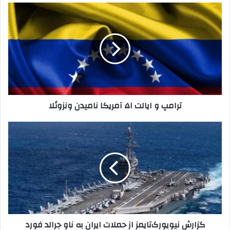
ترامپ
و
ایالت
۵۱
آمریکا
نامیدن
ونزوئلا
ترامپ و ایالت ۵۱ آمریکا نامیدن ونزوئلا
گزارش
نیویورک‌تایمز
از
حملات
ایران
به
ناو
جرالد
فورد
گزارش نیویورک‌تایمز از حملات ایران به ناو جرالد فورد