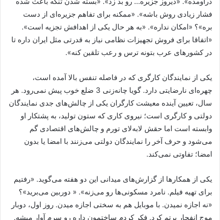
دراومده». «دیروز جزیره… رو بد زد». «بسته شدن تنگه باعث شده
فشار زیادی روش باشه». «ممکنه برای تفاهم جزیره‌ای از دست
بره»؟ «امکان نداره». «به هر حال یکی از اهدافش تجزیه است».
«اتفاقا برای فروش تجهیزات نظامی نیاز به قدرتی مثل ایران داره تا
در کشورهای عرب بتونه ترس و رعب تلقین کنه».
یکی از نمایندگان کارگری که در فاصله تنفس بالا آمده است،
چهره‌ای نارضایتی دارد. گویا چانه‌زنی 3 ضلع خوب پیش نمی‌رود. هر
سال، تعیین آینده معیشت کارگران یکی از چالش‌های جدی نمایندگان
دولتی و کارگری است‌؛ نیروی کاری که ستون تولید، به پشتکار او
وابسته است اما حقش لابه‌لای تورم و چالش‌های اقتصادی گم
می‌شود و حرف آخر را نمایندگان دولتی می‌زنند با امضا یا بدون
امضا؛ تفاوتی نمی‌کند.
یکی از همکارها از گزارش‌های میدانی این دو هفته می‌گوید. «رفتیم
برای تهیه فیلم. نامرد مسکونی‌ها رو می‌زنه». « دوربین می‌برید»؟
«نه اجازه نمیدن. با موبایل هم به سختی اجازه میدن. روز اول، دوبار
موج انفجار پرتم کرد. فکر کردم ساختمون داره رو سرم آوار میشه.