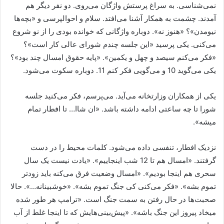
نمی‌شناسی. به سراغ پرستش واژگان می‌روی. دو نفر دیگر هم
آمدند. چشمت به همکار آشنا می‌افتد. سلام و احوالپرسی و «بچه‌ها
نیومدن»؟ «هنوز نه». دوباره واژگانی که خوانده بودی را از نو شروع
می‌کنی. یکی پرسید «این جلسه چندم شورای عالی کار است»؟
«فکر می‌کنم سیصد و چهل و یکمین». «پایه حقوق امسال چند بود»؟
یکی می‌گوید 10 و می‌گویی فکر کنم 11. دوباره سکوت می‌شود.
یکی از همکاران وزارتخانه می‌آید. می‌پرسم، فکر می‌کنید جلسه
شورا تا چه ساعتی ادامه داشته باشد. «ان شاا… تا افطار تمام
میشه».
نزدیک افطار، تنفسی داده می‌شود. کلمات محیط را در دست
گرفتند. «امسال هم تا 12 شب اینجاییم». «یادت نیست یک سال
سحری هم اینجا بودیم». «امسال وضعیت فرق می‌کنه باید زودتر
تموم بشه». «فکر می‌کنی کی جنگ تموم بشه». «خوشبینانه…». حالا
صحبت‌ها در حال رفتن به سمت جنگ است. «ترامپ هر طور شده
میخاد پیروز این جنگ باشه». «پیش‌بینی‌هایش که تا اینجا غلط از آب