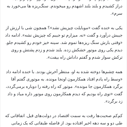
دراز کشیدم و بلند بلند اشهدم رو میخوندم. سنگ‌ریزه ها می‌خورد به
سرم».
یکی به خنده گفت «موبایلت چیزیش نشد»؟ همچون شی با ارزش از
جیبش درآورد و گفت «نه. میزارم تو جیبم که چیزیش نشه». ادامه داد
«وقتی بارش سنگ ریزه‌ها تموم شد. سینه خیز خودم رو کشیدم جلو.
دیدم یکی روی موتور خشکش زده. بلند شدم و زدم پشتش و روی
ترکش سوار شدم و گفتم داداش راه بیفت».
همه چشم‌ها دوخته شده به او، منتظر آخرش بودند. با خنده‌ ادامه داد
«وسط راه یادم افتاد همکارمون اونجا مونده. به موتوری گفتم آقا
برگرد همکارمون جا مونده». موتور که راه رفته را دوباره برمی‌گردد،
گفت «توی راه بودیم که دیدم همکارمون روی موتور داره میاد و داد
زد برگرد».
کم‌کم صحبت‌ها رفت به سمت اقتصاد در دولت‌های قبل. اتفاقاتی که
طی دو و سه دهه اخیر افتاده بود. از فاصله طبقاتی که یک زمانی