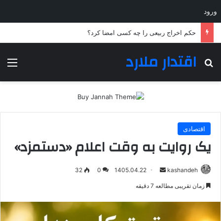
ورود
چرا سرلشکر رضایی برای مدیریت شورای عالی امنیت ملی انتخاب شد؟
اقتدار ملارد
جستجو برای
منو
اقتصادی
یک روایت به وقت اعلام «دستمزد»
ارسال
32
0
1405.04.22
kashandeh
به
زمان تقریبی مطالعه 7 دقیقه
ایمیل