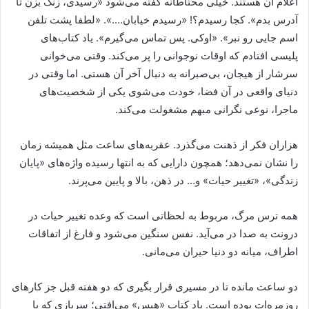
اعلام آن هستند. خیلی محتاطانه گفته می‌شود «رسیدی، زنگ بزن تا
آدرس بدم». کجا رسیدم؟! «رسیدم خیابان….». «لطفا پشت تلفن
اسم جایی رو نبر». «اوکی. پس تماس می‌گیرم». یاد کتاب‌های
پلیسی افتادم که اوقات نوجوانی را پر می‌کند. وقتی می‌خوانی
سرشار از هیجان، بی‌صبرانه به دنبال آخر آن هستی. اما وقتی در
دنیای واقعی در آن فضا، خودت می‌شوی‌ یکی از شخصیت‌های
ماجرا، نوعی نگرانی مبهم مشغولت می‌کند.
هزاران فکر از ذهنت می‌گذرد. عقربه‌های ساعت مثل همیشه زمان
را نشان نمی‌دهد؛ همچون دارایی که به انتها رسیده واژه‌های «پایان
زندگی»، «تغییر حیات» و… در ذهن، بالا و پایین می‌پرند.
همه ترس مرگ، مربوط به لحظاتی است که وعده تغییر حیات در
درونت به صدا در می‌آید. نفس سنگین می‌شود و فارغ از اتفاقات
اطراف، میانه دو دنیا حیران می‌مانی.
دو ساعت مانده تا در مسیری قرار بگیری که دو هفته قبل جز کارهای
روزمره‌ات بوده است. یاد کتاب «هیس» می‌افتی؛ سربازی که با