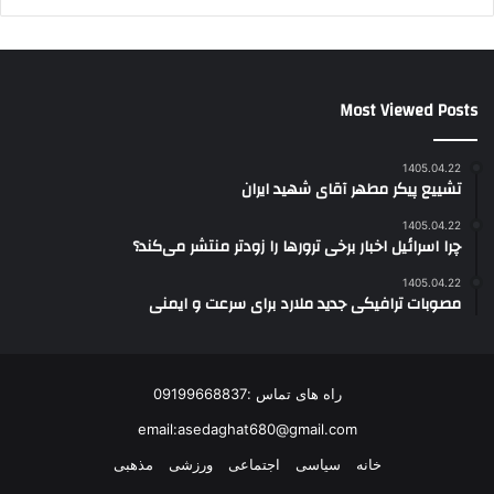
Most Viewed Posts
1405.04.22
تشییع پیکر مطهر آقای شهید ایران
1405.04.22
چرا اسرائیل اخبار برخی ترورها را زودتر منتشر می‌کند؟
1405.04.22
مصوبات ترافیکی جدید ملارد برای سرعت و ایمنی
راه های تماس :09199668837
email:asedaghat680@gmail.com
خانه
سیاسی
اجتماعی
ورزشی
مذهبی