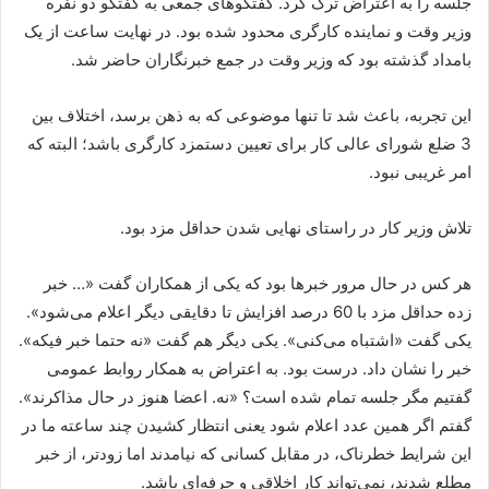
جلسه را به اعتراض ترک کرد. گفتگوهای جمعی به گفتگو دو نفره
وزیر وقت و نماینده کارگری محدود شده بود. در نهایت ساعت از یک
بامداد گذشته بود که وزیر وقت در جمع خبرنگاران حاضر شد.
این تجربه، باعث شد تا تنها موضوعی که به ذهن برسد، اختلاف بین
3 ضلع شورای عالی کار برای تعیین دستمزد کارگری باشد؛ البته که
امر غریبی نبود.
تلاش وزیر کار در راستای نهایی شدن حداقل مزد بود.
هر کس در حال مرور خبرها بود که یکی از همکاران گفت «… خبر
زده حداقل مزد با 60 درصد افزایش تا دقایقی دیگر اعلام می‌شود».
یکی گفت «اشتباه می‌کنی». یکی دیگر هم گفت «نه حتما خبر فیکه».
خبر را نشان داد. درست بود. به اعتراض به همکار روابط عمومی
گفتیم مگر جلسه تمام شده است؟ «نه. اعضا هنوز در حال مذاکرند».
گفتم اگر همین عدد اعلام شود یعنی انتظار کشیدن چند ساعته ما در
این شرایط خطرناک، در مقابل کسانی که نیامدند اما زودتر، از خبر
مطلع شدند، نمی‌تواند کار اخلاقی و حرفه‌ای باشد.