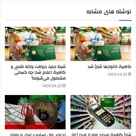
نوشته های مشابه
کالابرگ خانوارها شارژ شد
شرط جدید دریافت یارانه نقدی و
کالابرگ اعلام شد؛ چه کسانی
1405.04.22
مشمول می‌شوند؟
1405.04.22
شارژ کالابرگ مرداد ماه از فردا آغاز
ادعای وال استریت: ایران با رمزارز