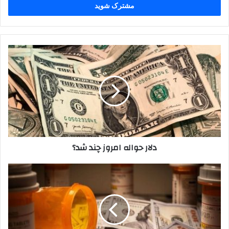
را
وارد
کنید
دلار
حواله
امروز
چند
شد؟
دلار حواله امروز چند شد؟
تداوم
تخصیص
ارز
ترجیحی
دارو