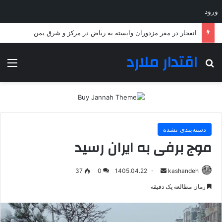
ورود
انفجار در مقر مزدوران وابسته به ریاض در مرکز و شرق یمن
اقتدار ملارد
جستجو برای
منو
دسته‌بندی نشده
موج برفی به ایران رسید
ارسال
37
0
1405.04.22
kashandeh
به
زمان مطالعه یک دقیقه
ایمیل