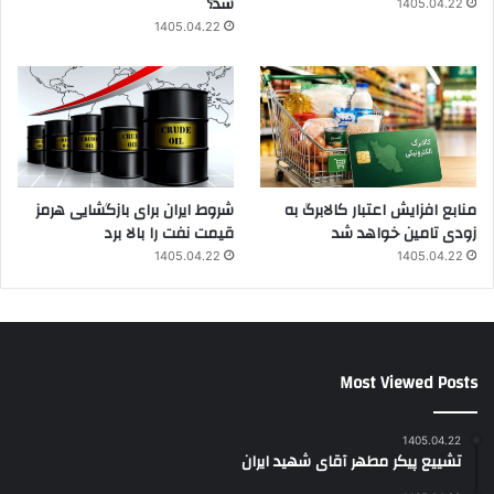
شد؟
1405.04.22
1405.04.22
منابع افزایش اعتبار کالابرگ به
شروط ایران برای بازگشایی هرمز
زودی تامین خواهد شد
قیمت نفت را بالا برد
1405.04.22
1405.04.22
Most Viewed Posts
1405.04.22
تشییع پیکر مطهر آقای شهید ایران