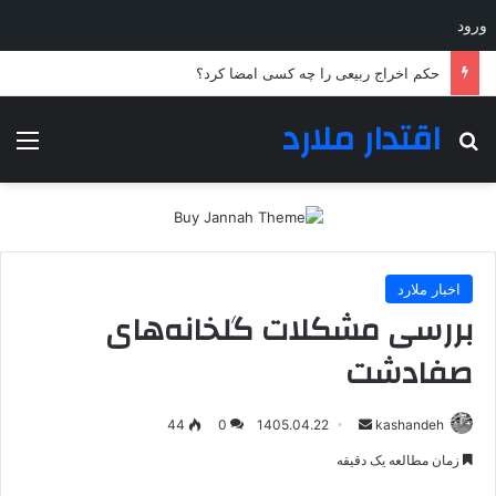
ورود
حکم اخراج ربیعی را چه کسی امضا کرد؟
اقتدار ملارد
جستجو برای
منو
اخبار ملارد
بررسی مشکلات گلخانه‌های
صفادشت
ارسال
44
0
1405.04.22
kashandeh
به
زمان مطالعه یک دقیقه
ایمیل