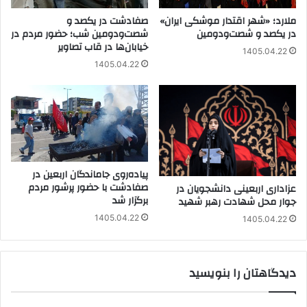
ملارد؛ «شهر اقتدار موشکی ایران»
صفادشت در یکصد و
در یکصد و شصت‌ودومین
شصت‌ودومین شب؛ حضور مردم در
خیابان‌ها در قاب تصاویر
1405.04.22
1405.04.22
پیاده‌روی جاماندگان اربعین در
صفادشت با حضور پرشور مردم
عزاداری اربعینی دانشجویان در
برگزار شد
جوار محل شهادت رهبر شهید
1405.04.22
1405.04.22
دیدگاهتان را بنویسید