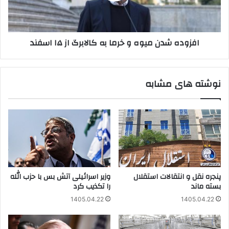
کالابرگ
از
۱۵
افزوده شدن میوه و خرما به کالابرگ از ۱۵ اسفند
اسفند
نوشته های مشابه
پنجره‌ نقل و انتقالات استقلال
وزیر اسرائیلی آتش بس با حزب الله
بسته ماند
را تکذیب کرد
1405.04.22
1405.04.22