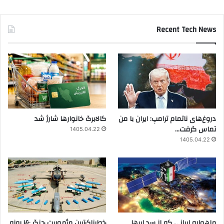
Recent Tech News
دروغ‌های ناتمام ترامپ: ایران با من
کالابرگ خانوارها شارژ شد
تماس گرفت…
1405.04.22
1405.04.22
ماهواره ایرانی که از سد ابرها
خطرناک‌ترین مأموریت جنگ ۴۰ روزه