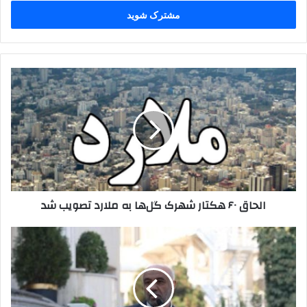
خود
را
وارد
کنید
الحاق
۶۰
هکتار
شهرک
گل‌ها
به
ملارد
تصویب
شد
الحاق ۶۰ هکتار شهرک گل‌ها به ملارد تصویب شد
افزوده
شدن
میوه
و
خرما
به