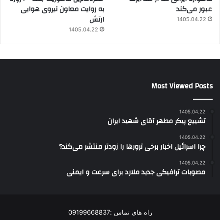
عبور می‌کند
به روایت معاون نیروی هوایی
ارتش
1405.04.22
1405.04.22
Most Viewed Posts
1405.04.22
تشییع پیکر مطهر آقای شهید ایران
1405.04.22
چرا اسرائیل اخبار برخی ترورها را زودتر منتشر می‌کند؟
1405.04.22
مصوبات ترافیکی جدید ملارد برای سرعت و ایمنی
راه های تماس :09199668837