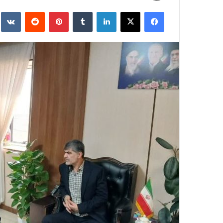
به
فیسبوک
ایکس
لینکداین
تامبلر
پینتریست
Reddit
e
ایمیل