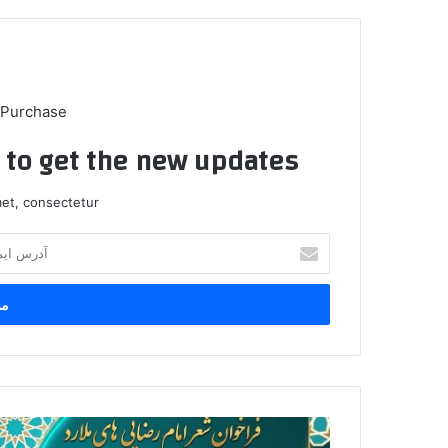
 Purchase
t to get the new updates!
et, consectetur.
آدرس
ایمیل
خود
را
وارد
کنید
فراخوان
شعر