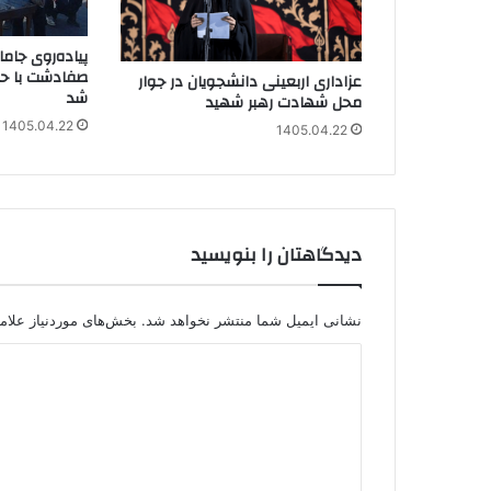
پیاده‌روی جاما
صفادشت با حضو
عزاداری اربعینی دانشجویان در جوار
شد
محل شهادت رهبر شهید
1405.04.22
1405.04.22
دیدگاهتان را بنویسید
نشانی ایمیل شما منتشر نخواهد شد.
بخش‌های موردنیاز علام
د
ی
د
گ
ا