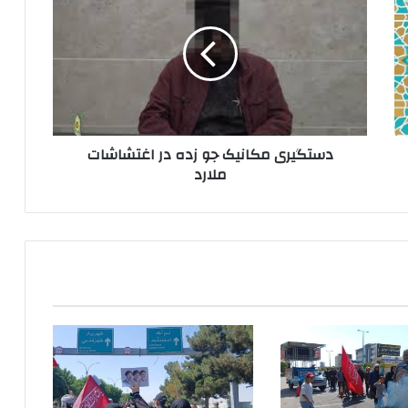
جو
زده
در
اغتشاشات
ملارد
دستگیری مکانیک جو زده در اغتشاشات
ملارد