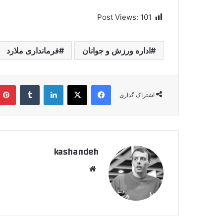
Post Views:
101
اداره ورزش و جوانان
فرمانداری ملارد
فیسبوک
ایکس
لینکداین
تامبلر
اشتراک گذاری
kashandeh
وبسایت